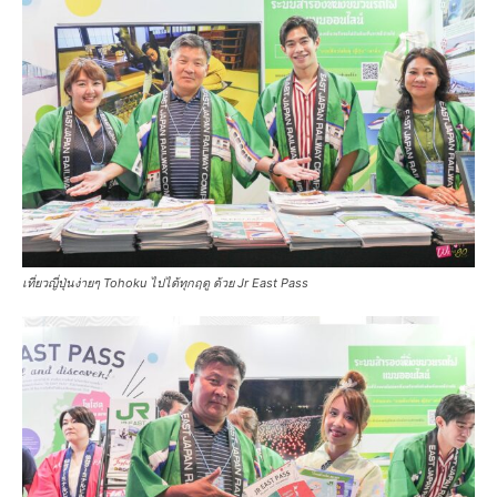
เที่ยวญี่ปุ่นง่ายๆ Tohoku ไปได้ทุกฤดู ด้วย Jr East Pass