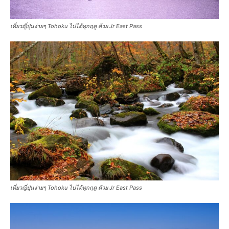
เที่ยวญี่ปุ่นง่ายๆ Tohoku ไปได้ทุกฤดู ด้วย Jr East Pass
เที่ยวญี่ปุ่นง่ายๆ Tohoku ไปได้ทุกฤดู ด้วย Jr East Pass