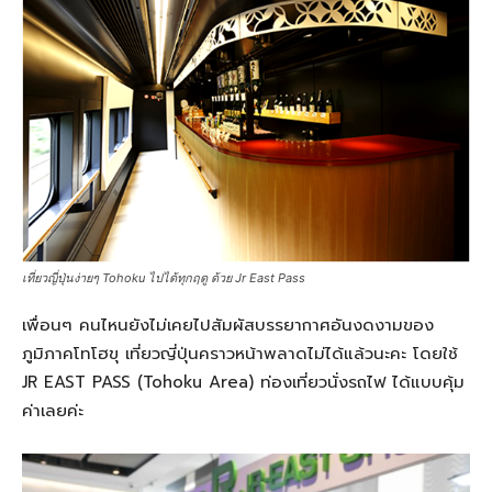
เที่ยวญี่ปุ่นง่ายๆ Tohoku ไปได้ทุกฤดู ด้วย Jr East Pass
เพื่อนๆ คนไหนยังไม่เคยไปสัมผัสบรรยากาศอันงดงามของ
ภูมิภาคโทโฮขุ เที่ยวญี่ปุ่นคราวหน้าพลาดไม่ได้แล้วนะคะ โดยใช้
JR EAST PASS (Tohoku Area) ท่องเที่ยวนั่งรถไฟ ได้แบบคุ้ม
ค่าเลยค่ะ