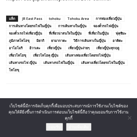
แท็ก
JR East Pass
tohoku
Tohoku Area
การท่องเที่ยวญี่ปุ่น
การเดินทางโดยรถไฟในญี่ปุ่น
การเดินทางในญี่ปุ่น
จองตั๋วรถไฟญี่ปุ่น
จองตั๋วเรถไฟเที่ยวญี่ปุ่น
ที่เที่ยวน่าสนใจในญี่ปุ่น
ที่เที่ยวในญี่ปุ่น
ฟุคุชิมะ
ภูมิภาคโทโฮขุ
มิยากิ
ยามากาตะ
วิธีการเดินทางในญี่ปุ่น
อาคิตะ
อาโอโมริ
อิวาเตะ
เที่ยวญี่ปุ่น
เที่ยวญี่ปุ่นง่ายๆ
เที่ยวญี่ปุ่นทุกฤดู
เที่ยวโทโฮขุ
เที่ยวโทโฮคุ ญี่ปุ่น
เส้นทางท่องเที่ยวโดยรถไฟญี่ปุ่น
เส้นทางรถไฟ ญี่ปุ่น
เส้นทางรถไฟในญี่ปุ่น
เส้นทางเที่ยวโดยรถไฟในญี่ปุ่น
โทโฮขุ
เว็บไซต์นี้มีการจัดเก็บคุกกี้เพื่อมอบประสบการณ์การใช้งานเว็บไซต์ของ
คุณให้ดียิ่งขึ้นการดำเนินการต่อบนเว็บไซต์นี้ถือว่าคุณยอมรับการใช้งาน
คุกกี้
ยอมรับ
อ่านเพิ่มเติม
บทความก่อนหน้านี้
บทความถัดไป