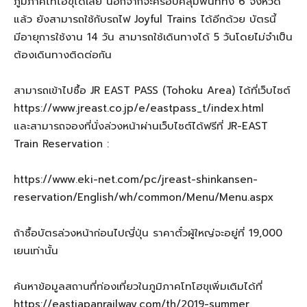
ภูมิภาคโทโฮขุได้เลย นอกจากจะครอบคลุมพื้นที่ทั้ง 6 จังหวัด
แล้ว ยังสามารถใช้กับรถไฟ Joyful Trains ได้อีกด้วย บัตรนี้
มีอายุการใช้งาน 14 วัน สามารถใช้เดินทางได้ 5 วันโดยไม่จำเป็น
ต้องเดินทางติดต่อกัน
สามารถเข้าไปซื้อ JR EAST PASS (Tohoku Area) ได้ที่เว็บไซต์
https://www.jreast.co.jp/e/eastpass_t/index.html
และสามารถจองที่นั่งล่วงหน้าผ่านเว็บไซต์ได้ฟรีที่ JR-EAST
Train Reservation :
https://www.eki-net.com/pc/jreast-shinkansen-
reservation/English/wh/common/Menu/Menu.aspx
ถ้าซื้อบัตรล่วงหน้าก่อนไปญี่ปุ่น ราคาตั๋วผู้ใหญ่จะอยู่ที่ 19,000
เยนเท่านั้น
ค้นหาข้อมูลสถานที่ท่องเที่ยวในภูมิภาคโทโฮขุเพิ่มเติมได้ที่
https://eastjapanrailway.com/th/2019-summer