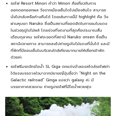
รถไฟ Resort Minori คำว่า Minori คือเกี่ยวกับการ
ออกดอกออกผล วิ่งจากเมืองเซ็นไดไปเมืองชินโจ สามารถ
นั่งไปกลับหรือค้างคืนได้ โดยเส้นทางนี้มี highlight คือ วิ่ง
ผ่านหุบเขา Naruko ซึ่งเป็นสถานที่ยอดฮิตในการชมใบแดง
ในช่วงฤดูใบไม้ผลิ โดยช่วงที่งดงามที่สุดคือประมาณสิ้น
เดือนตุลาคม รถไฟจะจอดที่สถานี Naruko onsen ซึ่งเป็น
สถานีปลายทาง สามารถลงไปถ่ายรูปใบไม้แดงที่นั่นได้ และมี
ที่พักที่มีออนเซ็นในบริเวณใกล้เคียงมากมายให้เลือกเข้าพัก
ด้วยค่ะ
รถไฟธีมรถจักรไอน้ำ SL Giga ตกแต่งจำลองสไตล์รถไฟเก่า
ได้แรงบรรดาลใจมาจากนิยายญี่ปุ่นชื่อว่า “Night on the
Galactic railroad” Ginga แปลว่า galaxy ค่ะ มี
บรรยากาศสวยงาม ถ่ายรูปรถไฟที่มีไอน้ำพวยพุ่ง