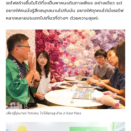
รถไฟสร้างขึ้นไม่ได้ที่จะเป็นพาหนะเดินทางเพียง อย่างเดียว แต่
อยากให้คนนั่งรู้สึกสนุกสนานไปกับมัน อยากให้ทุกคนได้นั่งรถไฟ
หลากหลายประเภทไปเที่ยวที่ต่างๆ ด้วยความสุขค่ะ
เที่ยวญี่ปุ่นง่ายๆ Tohoku ไปได้ทุกฤดู ด้วย Jr East Pass