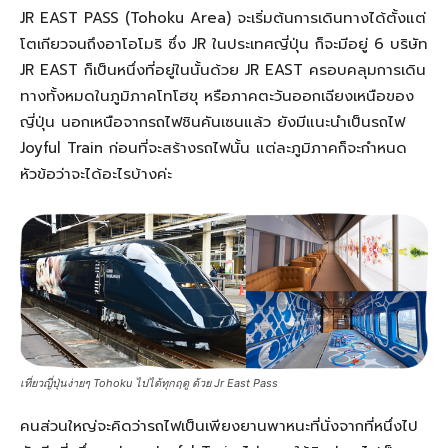
JR EAST PASS (Tohoku Area) จะเริ่มต้นการเดินทางได้ตั้งแต่
โตเกียวจนถึงอาโอโมริ ซึ่ง JR ในประเทศญี่ปุ่น ก็จะมีอยู่ 6 บริษัท
JR EAST ก็เป็นหนึ่งที่อยู่ในนั้นด้วย JR EAST ครอบคลุมการเดิน
ทางทั้งหมดในภูมิภาคโทโฮขุ หรือภาคตะวันออกเฉียงเหนือของ
ญี่ปุ่น นอกเหนือจากรถไฟชินคันเซนแล้ว ยังมีแนะนำเป็นรถไฟ
Joyful Train ก่อนที่จะสร้างรถไฟนั้น แต่ละภูมิภาคก็จะกำหนด
หัวข้อว่าจะได้อะไรบ้างค่ะ
เที่ยวญี่ปุ่นง่ายๆ Tohoku ไปได้ทุกฤดู ด้วย Jr East Pass
คนส่วนใหญ่จะคิดว่ารถไฟเป็นเพียงยานพาหนะที่นั่งจากที่หนึ่งไป