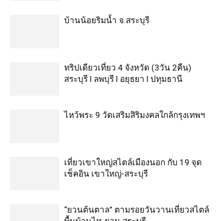
บ้านน้อยริมน้ำ จ.สระบุรี
ทริปเดียวเที่ยว 4 จังหวัด (3วัน 2คืน)
สระบุรี l ลพบุรี l อยุธยา l ปทุมธานี
ไหว้พระ 9 วัดเสริมสิริมงคลใกล้กรุงเทพฯ
เที่ยวเขาใหญ่สไตล์เมืองนอก กับ 19 จุด
เช็คอิน เขาใหญ่-สระบุรี
“ยวนต้นตาล” ตามรอยวันวานเที่ยวสไตล์