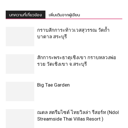
บทความที่เกี่ยวข้อง
เพิ่มเติมจากผู้เขียน
กราบสักการะท้าวเวสสุวรรณ วัดถ้ำ
บาดาล สระบุรี
สักการะพระธาตุเชิงเขา กราบหลวงพ่อ
รวย วัดเชิงเขา จ.สระบุรี
Big Tae Garden
ณดล สตรีมไซด์ ไทยวิลล่า รีสอร์ท (Ndol
Streamside Thai Villas Resort )