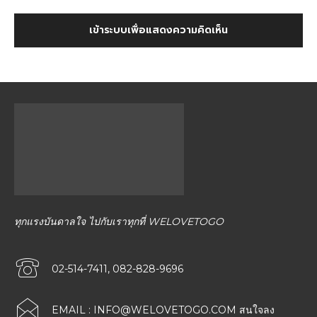
เข้าระบบเพื่อแสดงความคิดเห็น
ทุกแรงบันดาลใจ ไปกับเราทุกที่ WELOVETOGO
02-514-7411, 082-828-9696
EMAIL :
INFO@WELOVETOGO.COM
สนใจลง