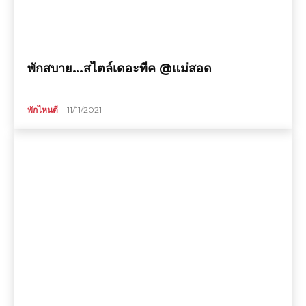
พักสบาย…สไตล์เดอะทีค @แม่สอด
พักไหนดี
11/11/2021