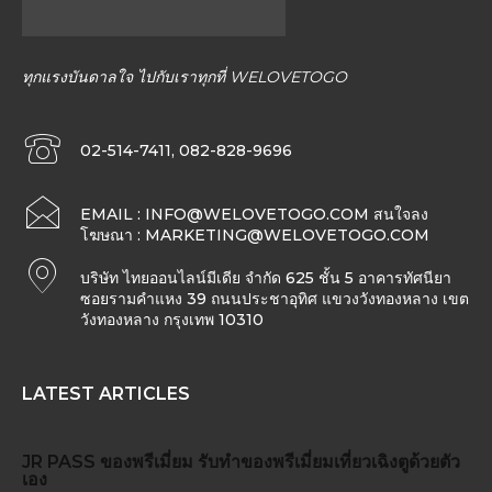
ทุกแรงบันดาลใจ ไปกับเราทุกที่ WELOVETOGO
02-514-7411, 082-828-9696
EMAIL :
INFO@WELOVETOGO.COM
สนใจลง
โฆษณา :
MARKETING@WELOVETOGO.COM
บริษัท ไทยออนไลน์มีเดีย จำกัด 625 ชั้น 5 อาคารทัศนียา
ซอยรามคำแหง 39 ถนนประชาอุทิศ แขวงวังทองหลาง เขต
วังทองหลาง กรุงเทพ 10310
LATEST ARTICLES
JR PASS
ของพรีเมี่ยม
รับทำของพรีเมี่ยม
เที่ยวเฉิงตูด้วยตัว
เอง