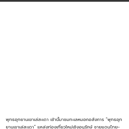
พุทธอุทยานเขาเล่สะเดา เช้านี้มาชมทะเลหมอกอลังการ “พุทธอุท
ยานเขาเล่สะเดา” แหล่งท่องเที่ยวใหม่เชิงอนุรักษ์ ชายแดนไทย-