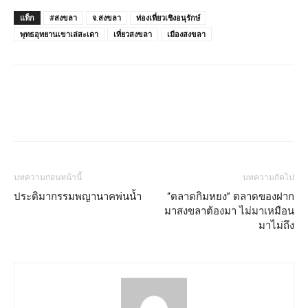
แท็ก
#สงขลา
จ.สงขลา
ท่องเที่ยวเชิงอนุรักษ์
พุทธอุทยานเขาเล่สะเดา
เที่ยวสงขลา
เมืองสงขลา
บทความก่อนหน้านี้
บทความถัดไป
ประติมากรรมพญานาคพ่นน้ำ
“ตลาดกิมหยง” ตลาดของฝาก
มาสงขลาต้องมา ไม่มาเหมือน
มาไม่ถึง