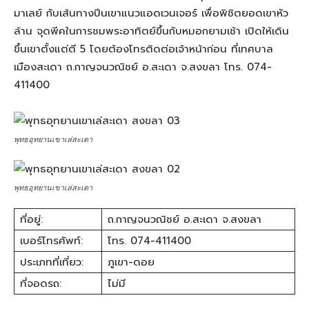
มาเลย์ กับเส้นทางปีนเขาแนวแอดเวนเจอร์ เพื่อพิชิตยอดเขาหัว
ล้าน จุดพีคในการชมพระอาทิตย์ขึ้นกับหมอกยามเช้า เปิดให้เดิน
ขึ้นเขาตั้งแต่ตี 5 โดยต้องโทรติดต่อเจ้าหน้าก่อน ที่เทศบาล
เมืองสะเดา ถ.กาญจนวณิชย์ อ.สะเดา จ.สงขลา โทร. 074-
411400
พุทธอุทยานเขาเล่สะเดา
พุทธอุทยานเขาเล่สะเดา
ที่อยู่:
ถ.กาญจนวณิชย์ อ.สะเดา จ.สงขลา
เบอร์โทรศัพท์:
โทร. 074-411400
ประเภทที่เที่ยว:
ภูเขา-ดอย
ที่จอดรถ:
ไม่มี