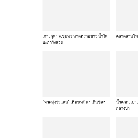
เกาะกุลา จ.ชุมพร หาดทรายขาว น้ำใส
ตลาดลานโพธิ
ปะการังสวย
“หาดทุ่งวัวแล่น” เที่ยวเพลินๆ เดินชิลๆ
น้ำตกกะเปาะ
กลางป่า