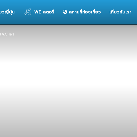
่ยวญี่ปุ่น
WE สตอรี่
สถานที่ท่องเที่ยว
เกี่ยวกับเรา
ม จ.ชุมพร