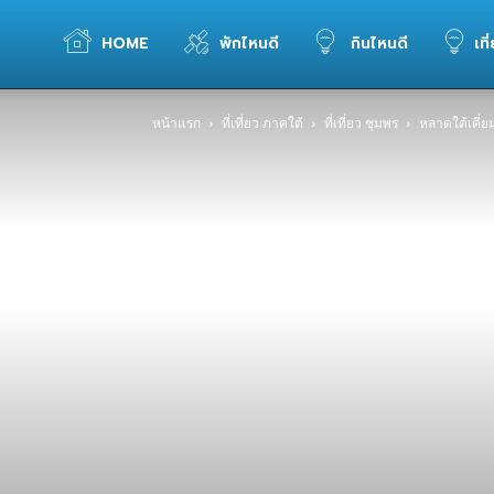
WELOVETOGO
HOME
พักไหนดี
กินไหนดี
เที
หน้าแรก
ที่เที่ยว ภาคใต้
ที่เที่ยว ชุมพร
หลาดใต้เคี่ย
รวม
ข้อมูล
การ
ท่อง
เที่ยว