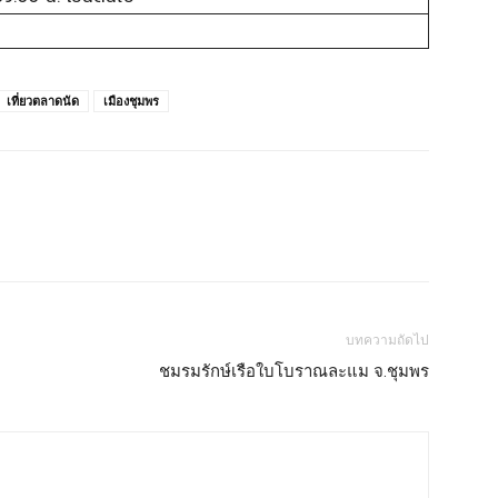
เที่ยวตลาดนัด
เมืองชุมพร
บทความถัดไป
ชมรมรักษ์เรือใบโบราณละแม จ.ชุมพร