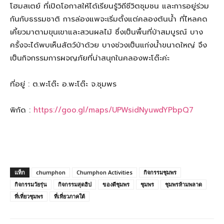
โฮมสเตย์ ที่เปิดโอกาสให้ได้เรียนรู้วิถีชีวิตชุมชน และการอยู่ร่วม
กันกับธรรมชาติ การล่องแพจะเริ่มตั้งแต่คลองต้นน้ำ ที่ไหลคด
เคี้ยวมาตามขุนเขาและสวนผลไม้ ซึ่งเป็นพื้นที่ป่าสมบูรณ์ บาง
ครั้งจะได้พบเห็นสัตว์ป่าด้วย บางช่วงเป็นแก่งน้ำขนาดใหญ่ จึง
เป็นกิจกรรมการผจญภัยที่น่าสนุกในคลองพะโต๊ะค่ะ
ที่อยู่ : ต.พะโต๊ะ อ.พะโต๊ะ จ.ชุมพร
พิกัด :
https://goo.gl/maps/UPWsidNyuwdYPbpQ7
แท็ก
chumphon
Chumphon Activities
กิจกรรมชุมพร
กิจกรรมวัยรุ่น
กิจกรรมสุดฮิป
ของดีชุมพร
ชุมพร
ชุมพรห้ามพลาด
ที่เที่ยวชุมพร
ที่เที่ยวภาคใต้