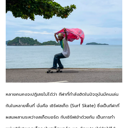
หลายคนคงจะปฎิเสธไม่ได้ว่า กีฬาที่กำลังฮิตในปัจจุบันมีคนเล่น
กันในหลายพื้นที่ นั่นคือ เซิร์ฟสเก็ต (Surf Skate) ซึ่งเป็นกีฬาที่
ผสมผสานระหว่างสเก็ตบอร์ด กับเซิร์ฟเข้าด้วยกัน เป็นการทำ