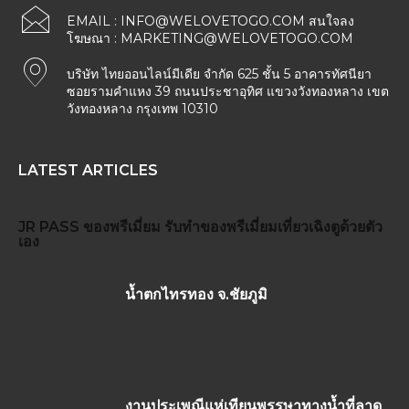
EMAIL :
INFO@WELOVETOGO.COM
สนใจลง
โฆษณา :
MARKETING@WELOVETOGO.COM
บริษัท ไทยออนไลน์มีเดีย จำกัด 625 ชั้น 5 อาคารทัศนียา
ซอยรามคำแหง 39 ถนนประชาอุทิศ แขวงวังทองหลาง เขต
วังทองหลาง กรุงเทพ 10310
LATEST ARTICLES
JR PASS
ของพรีเมี่ยม
รับทำของพรีเมี่ยม
เที่ยวเฉิงตูด้วยตัว
เอง
น้ำตกไทรทอง จ.ชัยภูมิ
งานประเพณีแห่เทียนพรรษาทางน้ำที่ลาด