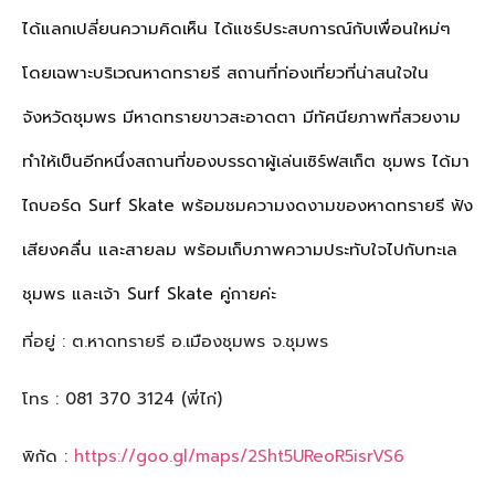
ได้แลกเปลี่ยนความคิดเห็น ได้แชร์ประสบการณ์กับเพื่อนใหม่ๆ
โดยเฉพาะบริเวณหาดทรายรี สถานที่ท่องเที่ยวที่น่าสนใจใน
จังหวัดชุมพร มีหาดทรายขาวสะอาดตา มีทัศนียภาพที่สวยงาม
ทำให้เป็นอีกหนึ่งสถานที่ของบรรดาผู้เล่นเซิร์ฟสเก็ต ชุมพร ได้มา
ไถบอร์ด Surf Skate พร้อมชมความงดงามของหาดทรายรี ฟัง
เสียงคลื่น และสายลม พร้อมเก็บภาพความประทับใจไปกับทะเล
ชุมพร และเจ้า Surf Skate คู่กายค่ะ
ที่อยู่ : ต.หาดทรายรี อ.เมืองชุมพร จ.ชุมพร
โทร : 081 370 3124 (พี่ไก่)
พิกัด :
https://goo.gl/maps/2Sht5UReoR5isrVS6