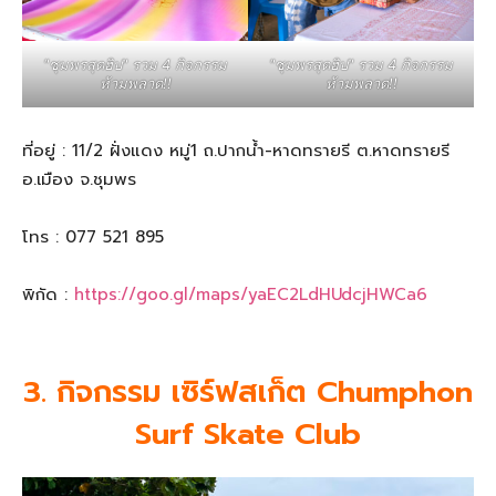
"ชุมพรสุดฮิป" รวม 4 กิจกรรม
"ชุมพรสุดฮิป" รวม 4 กิจกรรม
ห้ามพลาด!!
ห้ามพลาด!!
ที่อยู่ : 11/2 ฝั่งแดง หมู่1 ถ.ปากน้ำ-หาดทรายรี ต.หาดทรายรี
อ.เมือง จ.ชุมพร
โทร : 077 521 895
พิกัด :
https://goo.gl/maps/yaEC2LdHUdcjHWCa6
3. กิจกรรม เซิร์ฟสเก็ต Chumphon
Surf Skate Club