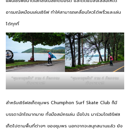
แผ่นเซิร์ฟขนาดเล็กลงในสเก็ตบอร์ด และดัดแปลงใส่ล้อให้ได้
อารมณ์เหมือนเล่นเซิร์ฟ ทำให้สามารถเคลื่อนไหวได้พริ้วและเล่น
ได้ทุกที่
"ชุมพรสุดฮิป" รวม 4 กิจกรรม
"ชุมพรสุดฮิป" รวม 4 กิจกรรม
ห้ามพลาด!!
ห้ามพลาด!!
สำหรับเซิร์ฟสเก็ตชุมพร Chumphon Surf Skate Club ก็มี
บรรดานักไถมากมาย ทั้งมือสมัครเล่น มือโปร มาร่วมไถเซิร์ฟส
เก็ตไปตามพื้นที่ต่างๆ ของชุมพร นอกจากจะสนุกสนานแล้ว ยัง