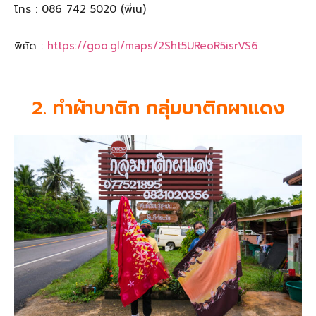
โทร : 086 742 5020 (พี่เน)
พิกัด :
https://goo.gl/maps/2Sht5UReoR5isrVS6
2. ทำผ้าบาติก กลุ่มบาติกผาแดง