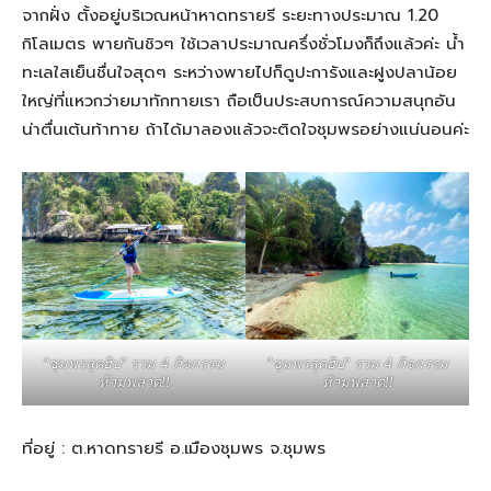
จากฝั่ง ตั้งอยู่บริเวณหน้าหาดทรายรี ระยะทางประมาณ 1.20
กิโลเมตร พายกันชิวๆ ใช้เวลาประมาณครึ่งชั่วโมงก็ถึงแล้วค่ะ น้ำ
ทะเลใสเย็นชื่นใจสุดๆ ระหว่างพายไปก็ดูปะการังและฝูงปลาน้อย
ใหญ่ที่แหวกว่ายมาทักทายเรา ถือเป็นประสบการณ์ความสนุกอัน
น่าตื่นเต้นท้าทาย ถ้าได้มาลองแล้วจะติดใจชุมพรอย่างแน่นอนค่ะ
"ชุมพรสุดฮิป" รวม 4 กิจกรรม
"ชุมพรสุดฮิป" รวม 4 กิจกรรม
ห้ามพลาด!!
ห้ามพลาด!!
ที่อยู่ : ต.หาดทรายรี อ.เมืองชุมพร จ.ชุมพร