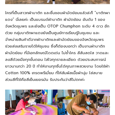
ใครที่เป็นสาวกผ้าบาติก และชื่นชอบผ้ามัดย้อมแล้วล่ะก็ “บาติกผา
แดง” นี่เลยค่ะ เป็นแบรนด์ผ้าบาติก ผ้ามัดย้อม อันดับ 1 ของ
จังหวัดชุมพร และยังเป็น OTOP​ Chumphon​ ระดับ 4 ดาว อีก
ด้วย​ กลุ่มบาติกผาแดงยังเป็นศูนย์การเรียนรู้ในชุมชน และ
จำหน่ายสินค้าดีจากผ้าบาติกและผ้ามัดย้อมของจังหวัดชุมพร
ช่วยส่งเสริมรายได้ให้ชุมชน ซึ่งก็ต้องบอกว่า เป็นงานผ้าบาติก
ผ้ามัดย้อม ที่มีเอกลักษณ์โดดเด่น ไม่ซ้ำใคร สีสันสดใส วาดและ
ลงสีด้วยมือทุกขั้นตอน ใส่ใจทุกรายละเอียด ด้วยประสบการณ์
ยาวนาน​กว่า 20 ปี ทำให้งานทุกชิ้นได้คุณภาพสวยงาม โดยใช้ผ้า
Cotton 100% เกรดพรีเมี่ยม ที่ให้สัมผัส​เนื้อผ้านุ่ม ใส่สบาย
ส่วนสีที่ใช้คือสีเย็นเยอรมัน รับประกันว่าสีไม่ตกค่ะ