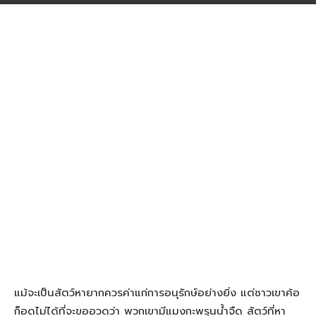
แม้จะเป็นสัตว์หายากควรค่าแก่การอนุรักษ์อย่างยิ่ง แต่ชาวเขาค้อ
ก็อดไม่ได้ที่จะขออวดว่า พวกเขามีแมงกะพรุนน้ำจืด สัตว์ที่หา