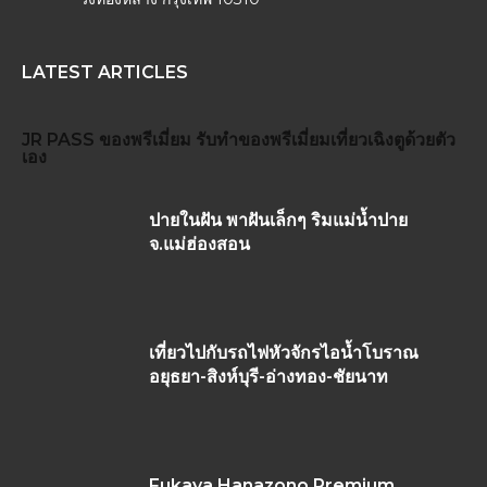
LATEST ARTICLES
JR PASS
ของพรีเมี่ยม
รับทำของพรีเมี่ยม
เที่ยวเฉิงตูด้วยตัว
เอง
ปายในฝัน พาฝันเล็กๆ ริมแม่น้ำปาย
จ.แม่ฮ่องสอน
เที่ยวไปกับรถไฟหัวจักรไอน้ำโบราณ
อยุธยา-สิงห์บุรี-อ่างทอง-ชัยนาท
Fukaya Hanazono Premium