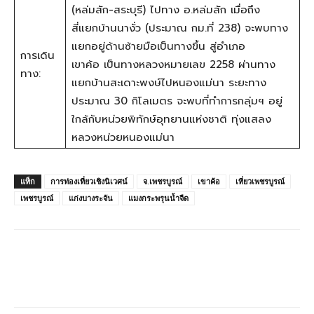
(หล่มสัก-สระบุรี) ไปทาง อ.หล่มสัก เมื่อถึง
สี่แยกบ้านนางั่ว (ประมาณ กม.ที่ 238) จะพบทาง
แยกอยู่ด้านซ้ายมือเป็นทางขึ้น สู่อำเภอ
การเดิน
เขาค้อ เป็นทางหลวงหมายเลข 2258 ผ่านทาง
ทาง:
แยกบ้านสะเดาะพงษ์ไปหนองแม่นา ระยะทาง
ประมาณ 30 กิโลเมตร จะพบที่ทำการกลุ่มฯ อยู่
ใกล้กับหน่วยพิทักษ์อุทยานแห่งชาติ ทุ่งแสลง
หลวงหน่วยหนองแม่นา
แท็ก
การท่องเที่ยวเชิงนิเวศน์
จ.เพชรบูรณ์
เขาค้อ
เที่ยวเพชรบูรณ์
เพชรบูรณ์
แก่งบางระจัน
แมงกระพรุนน้ำจืด