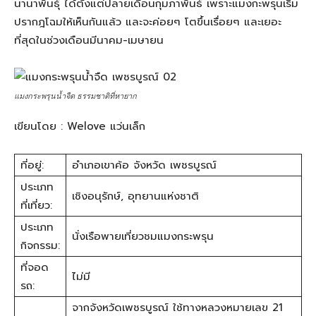
นานาพันธุ์ ได้ตั้งแต่ปลายเดือนกุมภาพันธ์ เพราะแมงกะพรุนเริ่ม
ปรากฎโฉมให้เห็นกันแล้ว และจะค่อยๆ โตขึ้นเรื่อยๆ และเยอะ
ที่สุดในช่วงเดือนมีนาคม-เมษายน
แมงกระพรุนน้ำจืด ธรรมชาติที่หายาก
เขียนโดย : Welove แว่นเล็ก
ที่อยู่:
อำเภอเขาค้อ จังหวัด เพชรบูรณ์
ประเภท
เชิงอนุรักษ์, อุทยานแห่งชาติ
ที่เที่ยว:
ประเภท
นั่งเรือพายเที่ยวชมแมงกระพรุน
กิจกรรม:
ที่จอด
ไม่มี
รถ:
จากจังหวัดเพชรบูรณ์ ใช้ทางหลวงหมายเลข 21