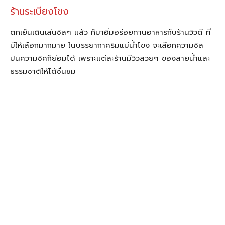
กลับที่พักเตรียมเช็คเอ้าท์กลับบ้านกัน เพื่อนๆ คนไหนยังไม่เคย
ได้มาสัมผัสความเรียบง่ายแต่แฝงไปด้วยความสุขแบบนี้ หา
โอกาสมาเที่ยวเชียงคานสักครั้งนะคะ
เพื่อนๆ สามารถดูข้อมูลวันธรรมดาน่าเที่ยวได้ที่เว็บไซต์ :
www.weekdayspecialthailand.com
หรือแฟนเพจ:
https://www.facebook.com/weekdayspecialthailan
d/
แท็ก
chiang khan
street art เชียงคาน
weekdayspecialthailand
welovetogo
ตักบาตรข้าวเหนียว เชียงคาน
ถนนคนเดินเชียงคาน
ที่พัก เชียงคาน
ประมงพื้นบ้านวิถีเชียงคาน
ร้านอาหารอร่อย เชียงคาน
สตรีทอาร์ท เชียงคาน
อ.เชียงคาน
เชียงคาน
เชียงคาน เลย
เที่ยวเชียงคาน