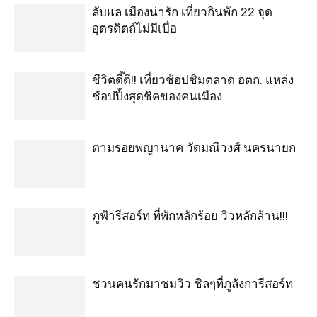
บริษัท ไทยออนไลน์มีเดีย จำกัด 625 ชั้น 5 อาคารทัศนียา
ซอยรามคำแหง 39 ถนนประชาอุทิศ แขวงวังทองหลาง เขต
วังทองหลาง กรุงเทพ 10310
LATEST ARTICLES
JR PASS
ของพรีเมี่ยม
รับทำของพรีเมี่ยม
เที่ยวเฉิงตูด้วยตัว
เอง
วัดวังก์วิเวการาม กาญจนบุรี
ร้าน“ฉิมสุขเบเกอรี่” ชีวิตที่ลงตัวของคนที่
ชื่นชอบความหวาน