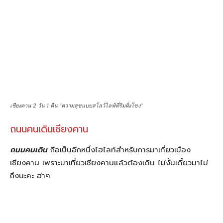
ธรรมชาติให้ได้ชื่นชม
เชียงคาน 2 วัน 1 คืน "ความสุขแบบสโลว์ไลฟ์ที่ริมฝั่งโขง"
พร้อมไปกับการทานอาหารอร่อยๆ หรือจะเป็นเมนูปลาต่างๆ ของ
เชียงคาน แต่สำหรับมื้อเย็นนี้เราฝากท้องกับ
“ร้านระเบียงโขง”
ซึ่งเดินมาได้จากที่พักไม่ไกลค่ะ
เชียงคาน 2 วัน 1 คืน "ความสุขแบบสโลว์ไลฟ์ที่ริมฝั่งโขง"
Day 2
ตักบาตรข้าวเหนียว ยามเช้า
ตื่นเช้าแสนสดชื่น มาทำกิจกรรมดีๆ นั่นคือ
ตักบาตรข้าวเหนียว
ท่ามกลางวิถีชีวิตอันเรียบง่ายของชาวริมโขง เชียงคานยามเช้า