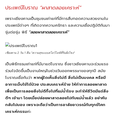
ประเพณีโบราณ
“ผาสาดลอยเคราะห์”
เพราะเชียงคานเป็นชุมชนเก่าแก่ที่มีการสืบทอดความสวยงามใน
ประเพณีต่างๆ ที่เกิดจากความศรัทธา และความเชื่อปฎิบัติกันมา
รุ่นต่อรุ่น พิธี
“ลอยผาสาดลอยเคราะห์”
เชียงคาน 2 วัน 1 คืน "ความสุขแบบสโลว์ไลฟ์ที่ริมฝั่งโขง"
เป็นพิธีกรรมเก่าแก่ที่มีมาแต่โบราณ ซึ่งชาวเชียงคานจะร่วมแรง
ร่วมใจจัดขึ้นเป็นงานใหญ่ในช่วงวันออกพรรษาของทุกปี สมัย
โบราณเชื่อกันว่า
หากผู้ใดเห็นสิ่งไม่ดี สิ่งไม่เป็นมงคล หรือมี
อาการเจ็บไข้ได้ป่วย ประสบเคราะห์ร้าย ให้ทำการลอยผาสาด
เพื่อเป็นการลอยสิ่งไม่ดีทิ้งไปที่แม่น้ำโขง จะทำให้ชีวิตมีแต่สิ่ง
ดีๆ เข้ามา โดยเมื่อปล่อยผาสาดลอยไปกับแม่น้ำแล้ว อย่าหัน
กลับไปมอง เพราะจะถือว่าเป็นการอาลัยอาวรณ์กับทุกข์โศก
เคราะห์กรรม
ค่ะ