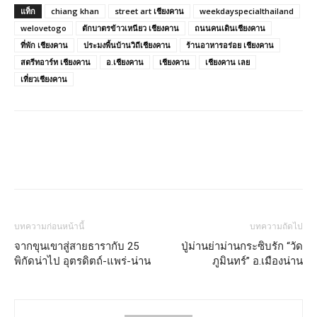
พักสบาย…สไตล์เดอะทีค @แม่สอด
ที่พักริมน้ำ ชมวิถีชีวิต ณ ทรีธารา
ซันไชน์ แกรนด์ 77 ที่พักใหม่สไตล์ลอฟท์
ทิ้งคำตอบไว้