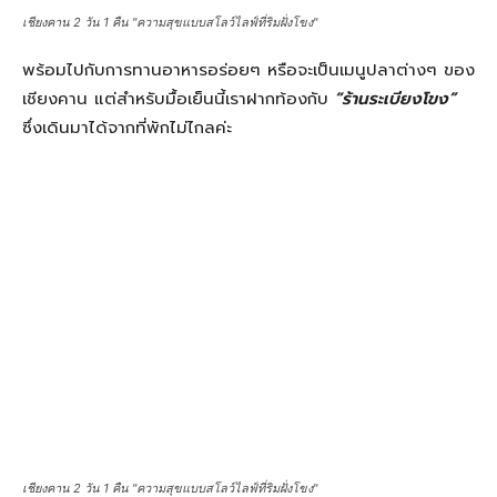
บทความก่อนหน้านี้
บทความถัดไป
จากขุนเขาสู่สายธารากับ 25
ปู่ม่านย่าม่านกระซิบรัก “วัด
พิกัดน่าไป อุตรดิตถ์-แพร่-น่าน
ภูมินทร์” อ.เมืองน่าน
welovetogo