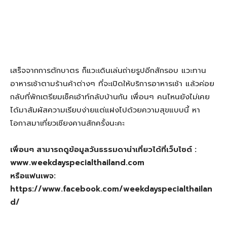
ตามรอยพญานาค วัดมณีวงศ์ นครนายก
ภูฟ้ารีสอร์ท ที่พักหลักร้อย วิวหลักล้าน!!!
ชวนคนรักมาชมวิว ชิลๆที่ภูลังการีสอร์ท
ห้ามพลาด! “ป่าตอง เบย์ ฮิลล์ รีสอร์ท” ที่พัก
น่าจับจอง
ความทรงจำในวันวาน ที่บ้านเพราะช้าง…