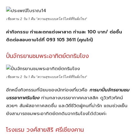
เชียงคาน 2 วัน 1 คืน "ความสุขแบบสโลว์ไลฟ์ที่ริมฝั่งโขง"
ค่ากิจกรรม ทำและตกแต่งผาสาด ท่านละ 100 บาท/ ต่อชิ้น
ติดต่อสอบถามได้ที่ 093 105 3611 (คุณไก่)
ปั่นจักรยานชมพระอาทิตย์ตกริมโขง
เชียงคาน 2 วัน 1 คืน "ความสุขแบบสโลว์ไลฟ์ที่ริมฝั่งโขง"
อีกหนึ่งกิจกรรมที่นิยมของนักท่องเที่ยวคือ
การมาปั่นจักรยานชม
บรรยากาศริมโขง
ท่ามกลางบรรยากาศคลาสสิค ดูวิวทิวทัศน์
สวยๆ สัมผัสอากาศสดชื่น และวิถีชีวิตผู้คนที่น่ารัก แถมช่วงเย็น
ยังสามารถชมพระอาทิตย์ตกดินจากริมโขงได้ด้วยค่ะ
โรงแรม วงศ์สายสิริ ศรีเชียงคาน