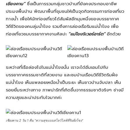
เชียงคาน”
ซึ่งเป็นการรวมกลุ่มชาวบ้านที่ยังคงประกอบอาชีพ
ประมงพื้นบ้าน พัฒนาพื้นที่ชุมชนให้เป็นจุดกิจกรรมการท่องเที่ยว
ทางน้ำ เพื่อให้นักท่องเที่ยวได้สัมผัสอีกมุมหนึ่งของบรรยากาศ
วิถีชีวิตของคนลุ่มน้ำโขง รวมถึงการล่องเรือริมแม่น้ำโขง เพื่อ
ท่องเที่ยวชมบรรยากาศงานศิลปะ
”แม่โขงริเวอร์อาร์ต”
อีกด้วย
ระหว่างที่เรือล่องไปในแม่น้ำโขงนั้น เราจะได้อิ่มเอมไปกับ
บรรยากาศธรรมชาติที่สวยงาม และชมบ้านเรือนวิถีชีวิตริมฝั่ง
แม่น้ำโขง เห็นแพลอยเหนือน้ำเป็นระยะ เห็นชาวบ้านจับปลา เห็น
รอยยิ้มระหว่างทาง ภาพน่ารักที่เกิดขึ้นจากธรรมชาติจริงๆ ช่างมี
ความสุขและน่าประทับใจมากค่ะ
เชียงคาน 2 วัน 1 คืน "ความสุขแบบสโลว์ไลฟ์ที่ริมฝั่งโขง"