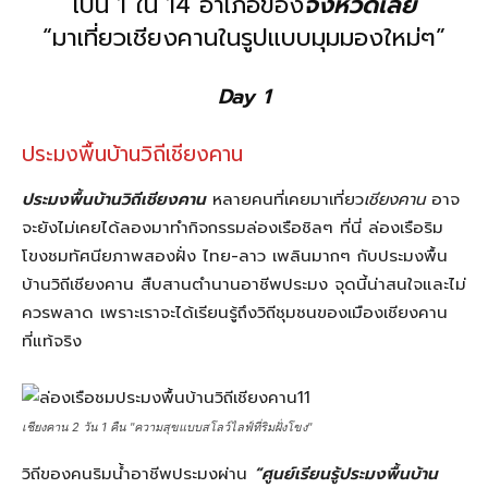
เป็น 1 ใน 14 อำเภอของ
จังหวัดเลย
“มาเที่ยวเชียงคานในรูปแบบมุมมองใหม่ๆ”
Day 1
ประมงพื้นบ้านวิถีเชียงคาน
ประมงพื้นบ้านวิถีเชียงคาน
หลายคนที่เคยมาเที่ยว
เชียงคาน
อาจ
จะยังไม่เคยได้ลองมาทำกิจกรรมล่องเรือชิลๆ ที่นี่ ล่องเรือริม
โขงชมทัศนียภาพสองฝั่ง ไทย-ลาว เพลินมากๆ กับประมงพื้น
บ้านวิถีเชียงคาน สืบสานตำนานอาชีพประมง จุดนี้น่าสนใจและไม่
ควรพลาด เพราะเราจะได้เรียนรู้ถึงวิถีชุมชนของเมืองเชียงคาน
ที่แท้จริง
เชียงคาน 2 วัน 1 คืน "ความสุขแบบสโลว์ไลฟ์ที่ริมฝั่งโขง"
วิถีของคนริมน้ำอาชีพประมงผ่าน
“ศูนย์เรียนรู้ประมงพื้นบ้าน