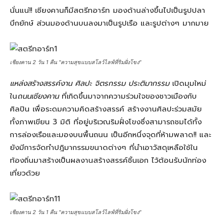
นั่นแน่!! เชียงคานก็มีสตรีทอาร์ท มองด้านล่างขึ้นไปเป็นรูปปลา
บึกยักษ์ ส่วนมองด้านบนลงมาเป็นรูปเรือ และรูปต่างๆ มากมาย
เชียงคาน 2 วัน 1 คืน "ความสุขแบบสโลว์ไลฟ์ที่ริมฝั่งโขง"
แหล่งสร้างสรรค์งาน ศิลปะ จิตรกรรม ประติมากรรม
เปิดมุมใหม่
ใน
ถนนเชียงคาน
ที่เกิดขึ้นมาจากความร่วมใจของชาวเมืองกับ
ศิลปิน เพื่อระดมความคิดสร้างสรรค์ สร้างงานศิลปะร่วมสมัย
ทั้งภาพเขียน 3 มิติ ที่อยู่บริเวณริมฝั่งโขงซึ่งสามารถชมได้ทั้ง
การล่องเรือและมองบนพื้นถนน เป็นอีกหนึ่งจุดที่ห้ามพลาด!! และ
ยังมีการจัดทำปฎิมากรรมขนาดต่างๆ ที่นำเอาวัสดุเหลือใช้ใน
ท้องถิ่นมาสร้างเป็นผลงานสร้างสรรค์ชิ้นเอก ไว้ต้อนรับนักท่อง
เที่ยวด้วย
เชียงคาน 2 วัน 1 คืน "ความสุขแบบสโลว์ไลฟ์ที่ริมฝั่งโขง"