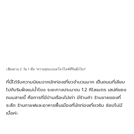
อากาศเย็นสบาย นั่งรอพระยามเช้าบนเสื่อหน้าโฮมสเตย์เรียงเป็น
แถวสวยงาม เป็นการตื่นเช้าที่สดชื่น ไม่ต้องรีบร้อน สโลว์ไลฟ์
สไตล์เชียงคาน สบายจนไม่อยากกลับบ้านเลยค่ะ
เสร็จจากการตักบาตร ก็แวะเดินเล่นถ่ายรูปอีกสักรอบ แวะทาน
อาหารเช้าตามร้านค้าต่างๆ ที่จะเปิดให้บริการอาหารเช้า แล้วค่อย