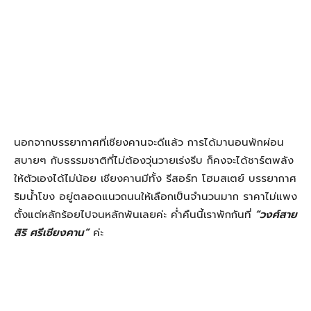
เชียงคาน 2 วัน 1 คืน "ความสุขแบบสโลว์ไลฟ์ที่ริมฝั่งโขง"
ที่นี่ได้รับความนิยมจากนักท่องเที่ยวจำนวนมาก เป็นถนนที่เลียบ
ไปกับริมฝั่งแม่น้ำโขง ระยะทางประมาณ 1.2 กิโลเมตร เสน่ห์ของ
ถนนสายนี้ คือการที่มีบ้านเรือนไม้เก่า มีร้านค้า ร้านขายของที่
ระลึก ร้านกาแฟและอาหารพื้นเมืองที่นักท่องเที่ยวชิม ช้อปไม่มี
เบื่อค่ะ
ร้านระเบียงโขง
ตกเย็นเดินเล่นชิลๆ แล้ว ก็มาอิ่มอร่อยทานอาหารกับร้านวิวดี ที่
มีให้เลือกมากมาย ในบรรยากาศริมแม่น้ำโขง จะเลือกความชิล
ปนความชิคก็ย่อมได้ เพราะแต่ละร้านมีวิวสวยๆ ของสายน้ำและ