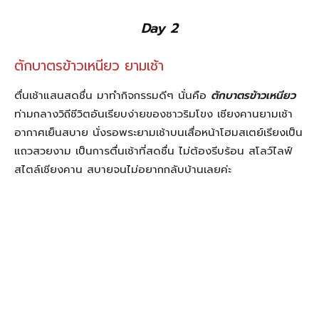
บทความที่เกี่ยวข้อง
เพิ่มเติมจากผู้เขียน
MIMARU OSAKA SHINSAIBASHI WEST
MIMARU Tokyo Ueno East มิมารุ
โตเกียว อุเอโนะ อีสต์
ลับแล เมืองน่ารัก เที่ยวกินพัก 22 จุด
อุตรดิตถ์ไม่มีเบื่อ
ชีวิตดี๊ดี!! เที่ยวช้อปชิมตลาด อตก. แหล่ง
ช้อปปิ้งสุดชิคของคนเมือง