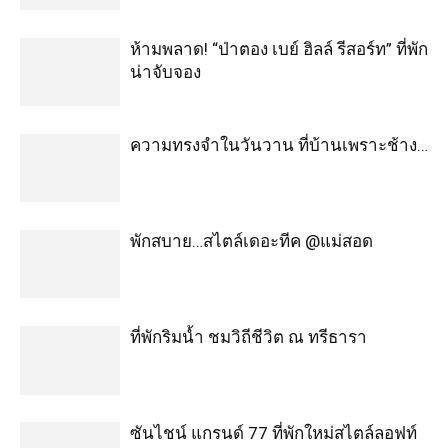
งดจัดงานประเพณีสงกรานต์ 2563
POPULAR CATEGORIES
สถานที่ท่องเที่ยว
1029
kinnaidee - กินไหนดี
728
พักไหนดี
540
เที่ยวญี่ปุ่น
331
ที่เที่ยว ภาคกลาง
292