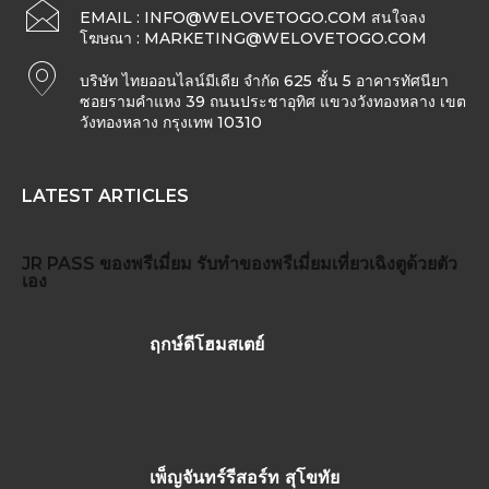
EMAIL :
INFO@WELOVETOGO.COM
สนใจลง
โฆษณา :
MARKETING@WELOVETOGO.COM
บริษัท ไทยออนไลน์มีเดีย จำกัด 625 ชั้น 5 อาคารทัศนียา
ซอยรามคำแหง 39 ถนนประชาอุทิศ แขวงวังทองหลาง เขต
วังทองหลาง กรุงเทพ 10310
LATEST ARTICLES
JR PASS
ของพรีเมี่ยม
รับทำของพรีเมี่ยม
เที่ยวเฉิงตูด้วยตัว
เอง
ฤกษ์ดีโฮมสเตย์
เพ็ญจันทร์รีสอร์ท สุโขทัย