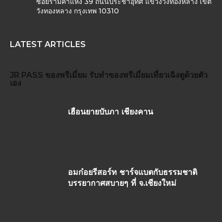
ซอยรามคำแหง 39 ถนนประชาอุทิศ แขวงวังทองหลาง เขต
วังทองหลาง กรุงเทพ 10310
LATEST ARTICLES
JR PASS
ของพรีเมี่ยม
รับทำของพรีเมี่ยม
เที่ยวเฉิงตูด้วยตัว
เอง
เฮือนยายบับภา เชียงคาน
อมก๋อยรีสอร์ท ชาร์จแบตกับธรรมชาติ
บรรยากาศสบายๆ ที่ จ.เชียงใหม่