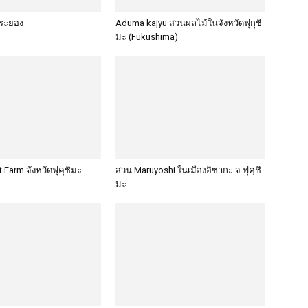
ระยอง
Aduma kajyu สวนผลไม้ในจังหวัดฟุกุชิ
มะ (Fukushima)
t Farm จังหวัดฟุคุชิมะ
สวน Maruyoshi ในเมืองอิซากะ จ.ฟุคุชิ
มะ