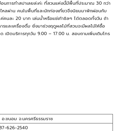
อนการทำสปาเลยล่ะค่ะ ที่สวนแห่งนี้มีพื้นที่ประมาณ 30 กว่า
หลผ่าน คนในพื้นที่และนักท่องเที่ยวจึงนิยมมาพักผ่อนกับ
แค่คนละ 20 บาท เล่นน้ำหรือแช่เท้าชิลๆ ได้ตลอดทั้งวัน ถ้า
และเครื่องดื่ม ยิ่งมาช่วงฤดูผลไม้ที่สวนจะมีผลไม้ให้ซื้อ
ปิดบริการทุกวัน 9.00 – 17.00 น. สอบถามเพิ่มเติมโทร
ทอง อ.ขนอม จ.นครศรีธรรมราช
087-626-2540