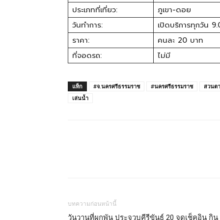
ทั้ง
ประเภทที่เที่ยว:
ภูเขา-ดอย
วันทำการ:
เปิดบริการทุกวัน 9
ราคา:
คนละ 20 บาท
ใน
ที่จอดรถ:
ไม่มี
ประเทศไทย
แท็ก
#จ.นครศรีธรรมราช
#นครศรีธรรมราช
สวนตา
เล่นน้ำ
และ
ต่าง
ประเทศ
บทความก่อนหน้านี้
วันวานที่ผูกพัน ประจวบคีรีขันธ์ 20 จุดเช็คอิน กิน