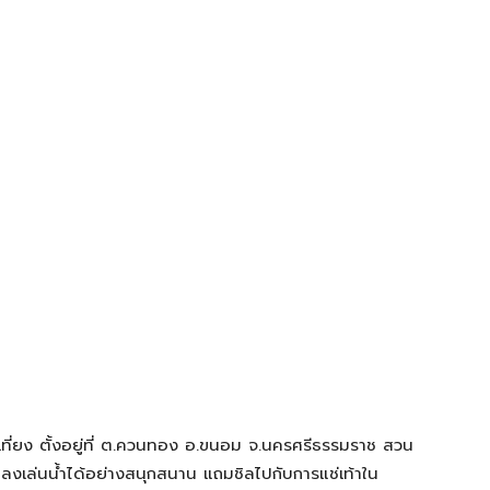
ี่ยง ตั้งอยู่ที่ ต.ควนทอง อ.ขนอม จ.นครศรีธรรมราช สวน
ถลงเล่นน้ำได้อย่างสนุกสนาน แถมชิลไปกับการแช่เท้าใน