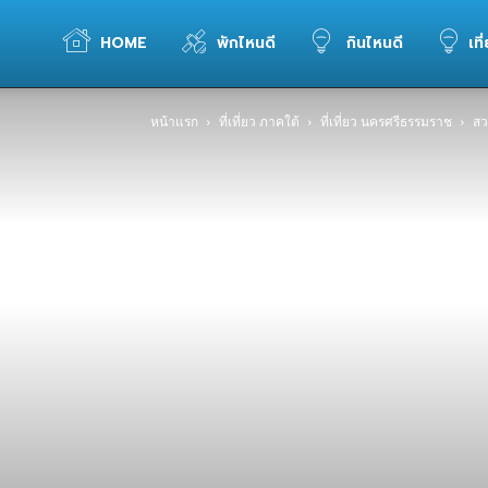
WELOVETOGO
HOME
พักไหนดี
กินไหนดี
เที
หน้าแรก
ที่เที่ยว ภาคใต้
ที่เที่ยว นครศรีธรรมราช
สว
รวม
ข้อมูล
การ
ท่อง
เที่ยว