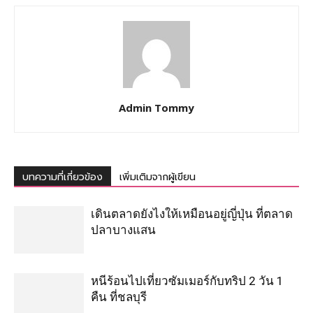
Admin Tommy
บทความที่เกี่ยวข้อง
เพิ่มเติมจากผู้เขียน
เดินตลาดยังไงให้เหมือนอยู่ญี่ปุ่น ที่ตลาด
ปลาบางแสน
หนีร้อนไปเที่ยวซัมเมอร์กับทริป 2 วัน 1
คืน ที่ชลบุรี