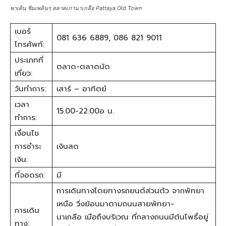
พาเดิน ชิมเพลินๆ ตลาดเก่านาเกลือ Pattaya Old Town
เบอร์
081 636 6889, 086 821 9011
โทรศัพท์:
ประเภทที่
ตลาด-ตลาดนัด
เที่ยว:
วันทำการ:
เสาร์ – อาทิตย์
เวลา
15.00-22.00อ น.
ทำการ:
เงื่อนไข
การชำระ
เงินสด
เงิน:
ที่จอดรถ:
มี
การเดินทางโดยทางรถยนต์ส่วนตัว จากพัทยา
เหนือ วิ่งย้อนมาตามถนนสายพัทยา-
การเดิน
นาเกลือ เมือถึงบริเวณ ที่กลางถนนมีต้นโพธิ์อยู่
ทาง: