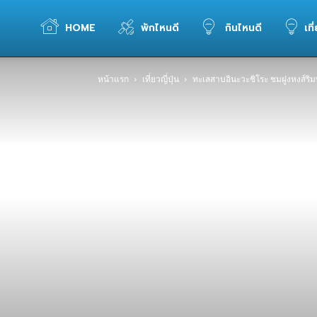
WELOVETOGO
HOME
พักไหนดี
กินไหนดี
เที
หน้าแรก
เที่ยวญี่ปุ่น
ทะเลสาบอินะวะชิโระ ชมฝูงหงส์ริม
รวม
ข้อมูล
การ
ท่อง
เที่ยว