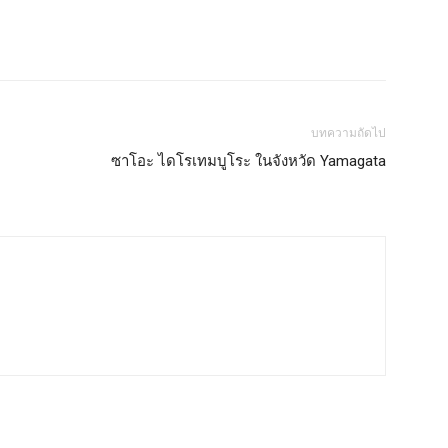
บทความถัดไป
ซาโอะ ไดโรเทมบูโระ ในจังหวัด Yamagata