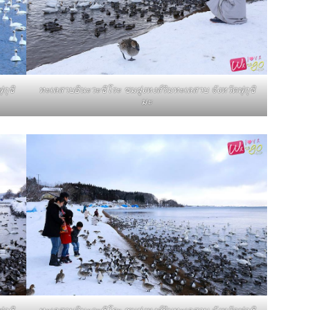
กุชิ
ทะเลสาบอินะวะชิโระ ชมฝูงหงส์ริมทะเลสาบ จังหวัดฟุกุชิ
มะ
กุชิ
ทะเลสาบอินะวะชิโระ ชมฝูงหงส์ริมทะเลสาบ จังหวัดฟุกุชิ