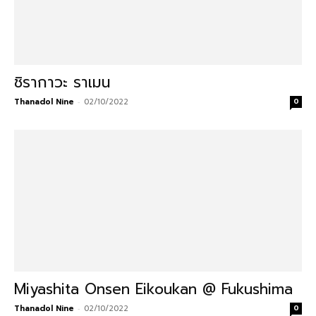
ชิรากาวะ ราเมน
Thanadol Nine
-
02/10/2022
0
Miyashita Onsen Eikoukan @ Fukushima
Thanadol Nine
-
02/10/2022
0