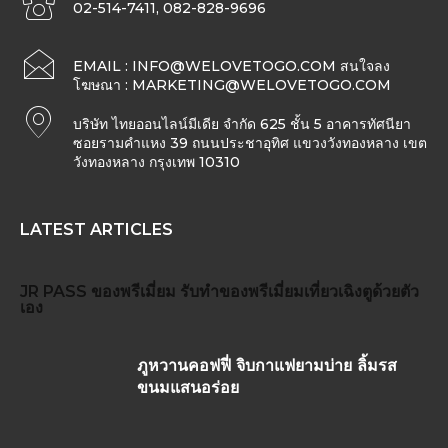
02-514-7411, 082-828-9696
EMAIL :
INFO@WELOVETOGO.COM
สนใจลง
โฆษณา :
MARKETING@WELOVETOGO.COM
บริษัท ไทยออนไลน์มีเดีย จำกัด 625 ชั้น 5 อาคารทัศนียา
ซอยรามคำแหง 39 ถนนประชาอุทิศ แขวงวังทองหลาง เขต
วังทองหลาง กรุงเทพ 10310
LATEST ARTICLES
JR PASS
ของพรีเมี่ยม
รับทำของพรีเมี่ยม
เที่ยวเฉิงตูด้วยตัว
เอง
ภูหวานคอฟฟี่ จิบกาแฟยามบ่าย ลิ้มรส
ขนมแสนอร่อย