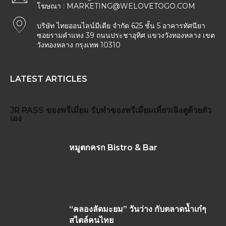
โฆษณา :
MARKETING@WELOVETOGO.COM
บริษัท ไทยออนไลน์มีเดีย จำกัด 625 ชั้น 5 อาคารทัศนียา
ซอยรามคำแหง 39 ถนนประชาอุทิศ แขวงวังทองหลาง เขต
วังทองหลาง กรุงเทพ 10310
LATEST ARTICLES
JR PASS
ของพรีเมี่ยม
รับทำของพรีเมี่ยม
เที่ยวเฉิงตูด้วยตัว
เอง
หมูตกครก Bistro & Bar
“คลองลัดมะยม” วันว่าง กับตลาดน้ำเก๋ๆ
สไตล์คนไทย