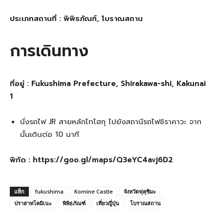
ประเภทสถานที่ : พิพิธภัณฑ์, โบราณสถาน
การเดินทาง
ที่อยู่ : Fukushima Prefecture, Shirakawa-shi, Kakunai
1
นั่งรถไฟ JR สายหลักโทโฮกุ ไปยังสถานีรถไฟชิราคาวะ จาก
นั้นเดินต่อ 10 นาที
พิกัด : https://goo.gl/maps/Q3eYC4avj6D2
แท็ก
fukushima
Komine Castle
จังหวัดฟุคุชิมะ
ปราสาทโคมิเนะ
พิพิธภัณฑ์
เที่ยวญี่ปุ่น
โบราณสถาน