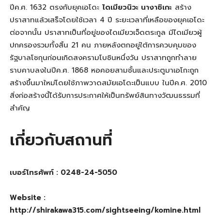
ปีค.ศ. 1632 ตรงกับยุคเอโดะ
ไดเมียวนิวะ นางาชิเกะ
สร้าง
ปราสาทแล้วเสร็จโดยใช้เวลา 4 ปี ระยะเวลาที่เหลือของยุคเอโดะ
ต่อจากนั้น ปราสาทเป็นที่อยู่ของไดเมียวเจ็ดตระกูล มีไดเมียวผู้
ปกครองรวมทั้งสิ้น 21 คน ภายหลังตกอยู่ใต้การควบคุมของ
รัฐบาลโชกุนก่อนเกิดสงครามโบชินหนึ่งวัน ปราสาทถูกทำลาย
ราบคาบลงในปีค.ศ. 1868 หอคอยสามชั้นและประตูมาเอโกะถูก
สร้างขึ้นมาใหม่โดยใช้ภาพวาดสมัยเอโดะเป็นแบบ ในปีค.ศ. 2010
สิ่งก่อสร้างนี้ได้รับการประกาศให้เป็นทรัพย์สินทางวัฒนธรรมที่
สำคัญ
เกี่ยวกับสถานที่
เบอร์โทรศัพท์ : 0248-24-5050
Website :
http://shirakawa315.com/sightseeing/komine.html