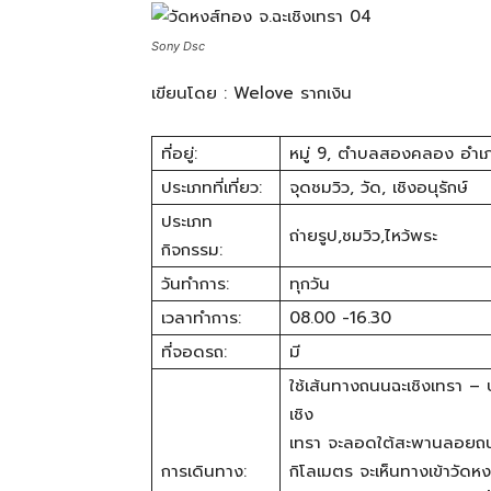
ทั้ง
Sony Dsc
เขียนโดย : Welove รากเงิน
ใน
ที่อยู่:
หมู่ 9, ตำบลสองคลอง อำเภ
ประเทศไทย
ประเภทที่เที่ยว:
จุดชมวิว, วัด, เชิงอนุรักษ์
ประเภท
ถ่ายรูป,ชมวิว,ไหว้พระ
กิจกรรม:
และ
วันทำการ:
ทุกวัน
เวลาทำการ:
08.00 -16.30
ที่จอดรถ:
มี
ต่าง
ใช้เส้นทางถนนฉะเชิงเทรา 
เชิง
เทรา จะลอดใต้สะพานลอยถนนบ
ประเทศ
การเดินทาง:
กิโลเมตร จะเห็นทางเข้าวัดห