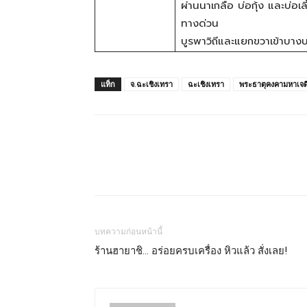
ผ่านนาเกลือ บ่อกุ้ง และบ
ทางด่วน
บูรพาวิถีและแยกขวาเข้าบางบ่
แท็ก
จ.ฉะเชิงเทรา
ฉะเชิงเทรา
พระธาตุคงคามหาเจดี
บทความก่อนหน้านี้
ร้านฮายาชิ… อร่อยครบเครื่อง หิวแล้ว สั่งเลย!