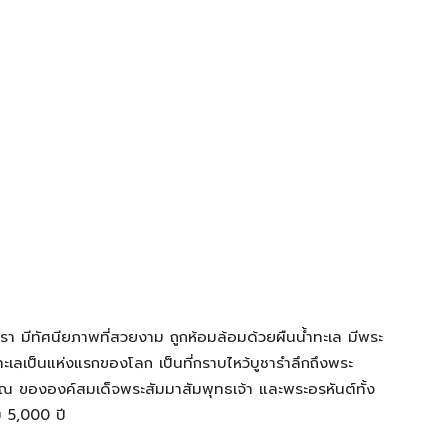
ทรา มีทัศนียภาพที่สวยงาม ถูกห้อมล้อมด้วยผืนน้ำทะเล มีพระ
ะเลเป็นแห่งแรกของโลก เป็นที่กราบไหว้บูชารำลึกถึงพระ
 ขององค์สมเด็จพระสัมมาสัมพุทธเจ้า และพระอรหันต์ทั้ง
 5,000 ปี