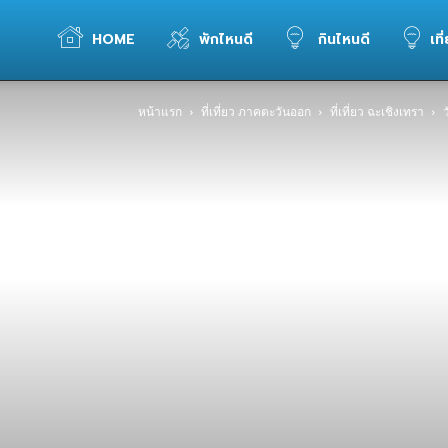
WELOVETOGO
HOME
พักไหนดี
กินไหนดี
เที
หน้าแรก
ที่เที่ยว ภาคตะวันออก
ที่เที่ยว ฉะเชิงเทรา
รวม
ข้อมูล
การ
ท่อง
เที่ยว