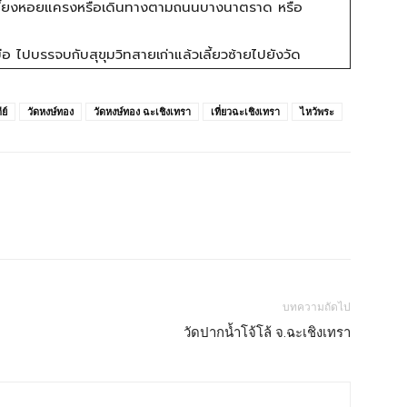
่อเลี้ยงหอยแครงหรือเดินทางตามถนนบางนาตราด หรือ
อ ไปบรรจบกับสุขุมวิทสายเก่าแล้วเลี้ยวซ้ายไปยังวัด
ย์
วัดหงษ์ทอง
วัดหงษ์ทอง ฉะเชิงเทรา
เที่ยวฉะเชิงเทรา
ไหว้พระ
บทความถัดไป
วัดปากน้ำโจ้โล้ จ.ฉะเชิงเทรา