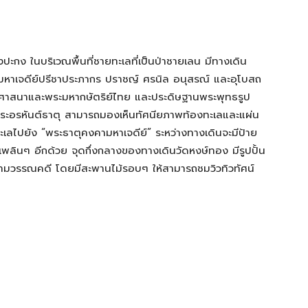
งปะกง ในบริเวณพื้นที่ชายทะเลที่เป็นป่าชายเลน มีทางเดิน
คามหาเจดีย์ปรีชาประภากร ปราชญ์ ศรนิล อนุสรณ์ และอุโบสถ
บพุทธศาสนาและพระมหากษัตริย์ไทย และประดิษฐานพระพุทธรูป
ุพระอรหันต์ธาตุ สามารถมองเห็นทัศนียภาพท้องทะเลและแผ่น
เลไปยัง “พระธาตุคงคามหาเจดีย์” ระหว่างทางเดินจะมีป้าย
พลินๆ อีกด้วย จุดกึ่งกลางของทางเดินวัดหงษ์ทอง มีรูปปั้น
ามวรรณคดี โดยมีสะพานไม้รอบๆ ให้สามารถชมวิวทิวทัศน์