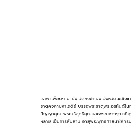
โรงแรม
แหล่ง
ท่อง
เที่ยว
เราพาเพื่อนๆ มายัง วัดหงษ์ทอง จังหวัดฉะเชิงเ
ที่
ธาตุคงคามหาเจดีย์ บรรจุพระธาตุพระอรหันต์ในท
ปัญญาคุณ พระบริสุทธิคุณและพระมหากรุณาธิคุณ
หลาย เป็นการสืบสาน อายุพระพุทธศาสนาให้ครบ
คุณ