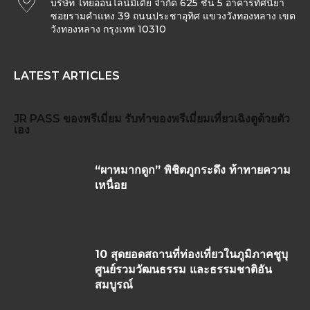
บริษัท ไทยออนไลน์มีเดีย จำกัด 625 ชั้น 5 อาคารทัศนียา
ซอยรามคำแหง 39 ถนนประชาอุทิศ แขวงวังทองหลาง เขต
วังทองหลาง กรุงเทพ 10310
LATEST ARTICLES
JR PASS
ของพรีเมี่ยม
รับทำของพรีเมี่ยม
เที่ยวเฉิงตูด้วยตัว
เอง
“ผาหมากดูก” พิชิตภูกระดึง ท้าทายความ
เหนื่อย
10 สุดยอดสถานที่ท่องเที่ยวในภูมิภาคชูบุ
ศูนย์รวมวัฒนธรรม และธรรมชาติอัน
สมบูรณ์