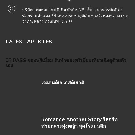
บริษัท ไทยออนไลน์มีเดีย จำกัด 625 ชั้น 5 อาคารทัศนียา
ซอยรามคำแหง 39 ถนนประชาอุทิศ แขวงวังทองหลาง เขต
วังทองหลาง กรุงเทพ 10310
LATEST ARTICLES
JR PASS
ของพรีเมี่ยม
รับทำของพรีเมี่ยม
เที่ยวเฉิงตูด้วยตัว
เอง
เจแอนด์เจ เกสต์เฮาส์
Romance Another Story รีสอร์ท
ท่ามกลางทุ่งหญ้า สุดโรแมนติก