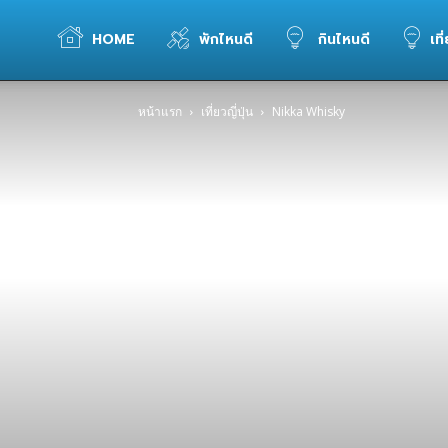
WELOVETOGO
HOME
พักไหนดี
กินไหนดี
เที
หน้าแรก
เที่ยวญี่ปุ่น
Nikka Whisky
รวม
ข้อมูล
การ
ท่อง
เที่ยว