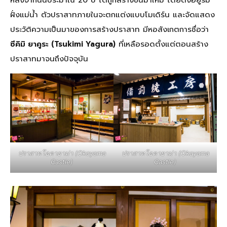
ฝั่งแม่น้ำ ตัวปราสาทภายในจะตกแต่งแบบโมเดิร์น และจัดแสดง
ประวัติความเป็นมาของการสร้างปราสาท มีหอสังเกตการชื่อว่า
ซึคิมิ ยาคูระ (Tsukimi Yagura)
ที่เหลือรอดตั้งแต่ตอนสร้าง
ปราสาทมาจนถึงปัจจุบัน
ปราสาทโอคายาม่า (Okayama
ปราสาทโอคายาม่า (Okayama
Castle)
Castle)