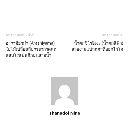
บทความก่อนหน้านี้
บทความถัดไป
อาราชิยาม่า (Arashiyama)
น้ำตกชิโรฮิเงะ (น้ำตกสีฟ้า)
ใบไม้เปลี่ยนสีบรรยากาศสุด
สวยงามแปลกตาที่ฮอกไกโด
แสนโรแมนติกบนสายน้ำ
Thanadol Nine