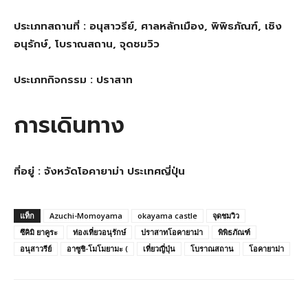
ประเภทสถานที่ : อนุสาวรีย์, ศาลหลักเมือง, พิพิธภัณฑ์, เชิง
อนุรักษ์, โบราณสถาน, จุดชมวิว
ประเภทกิจกรรม : ปราสาท
การเดินทาง
ที่อยู่ : จังหวัดโอคายาม่า ประเทศญี่ปุ่น
แท็ก
Azuchi-Momoyama
okayama castle
จุดชมวิว
ซึคิมิ ยาคูระ
ท่องเที่ยวอนุรักษ์
ปราสาทโอคายาม่า
พิพิธภัณฑ์
อนุสาวรีย์
อาซูชิ-โมโมยามะ (
เที่ยวญี่ปุ่น
โบราณสถาน
โอคายาม่า