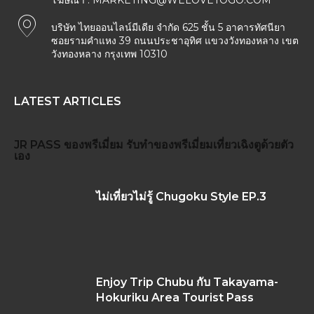
โฆษณา :
MARKETING@WELOVETOGO.COM
บริษัท ไทยออนไลน์มีเดีย จำกัด 625 ชั้น 5 อาคารทัศนียา
ซอยรามคำแหง 39 ถนนประชาอุทิศ แขวงวังทองหลาง เขต
วังทองหลาง กรุงเทพ 10310
LATEST ARTICLES
JR PASS
ของพรีเมี่ยม
รับทำของพรีเมี่ยม
เที่ยวเฉิงตูด้วยตัว
เอง
ไม่เที่ยวไม่รู้ Chugoku Style EP.3
Enjoy Trip Chubu กับ Takayama-
Hokuriku Area Tourist Pass