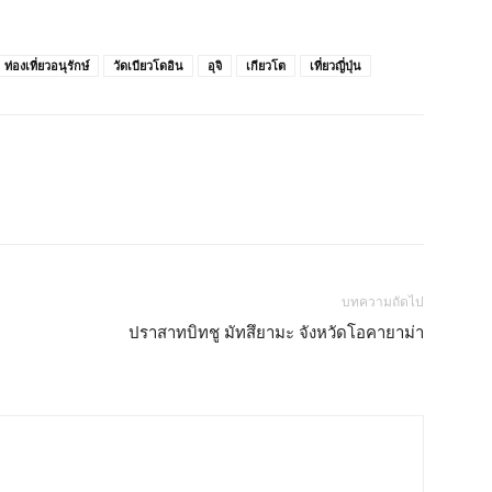
ท่องเที่ยวอนุรักษ์
วัดเบียวโดอิน
อุจิ
เกียวโต
เที่ยวญี่ปุ่น
บทความถัดไป
ปราสาทบิทชู มัทสึยามะ จังหวัดโอคายาม่า