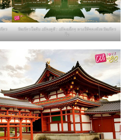
กียว
วัดเบียวโดอิน เมืองอุจิ : เมืองเล็กๆ ทางใต้ของจังหวัดเกียว
โต