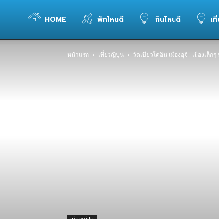
WELOVETOGO
HOME
พักไหนดี
กินไหนดี
เที
หน้าแรก
เที่ยวญี่ปุ่น
วัดเบียวโดอิน เมืองอุจิ : เมืองเล็
รวม
ข้อมูล
การ
ท่อง
เที่ยว
เที่ยวญี่ปุ่น