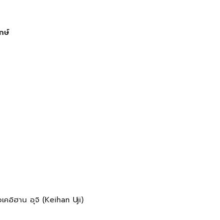
กษ์
อเคอิฮาน อุจิ (Keihan Uji)