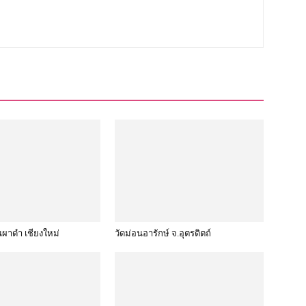
นผาดำ เชียงใหม่
วัดม่อนอารักษ์ จ.อุตรดิตถ์