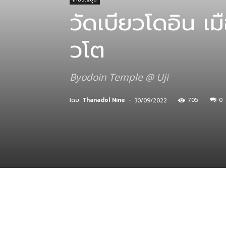
วัดเบียวโดอิน เม
ที่
วโต
Byodoin Temple @ Uji
กิน
โดย
Thanadol Nine
-
705
0
30/09/2022
ร้าน
อาหาร
ที่พัก
แบ่งปัน