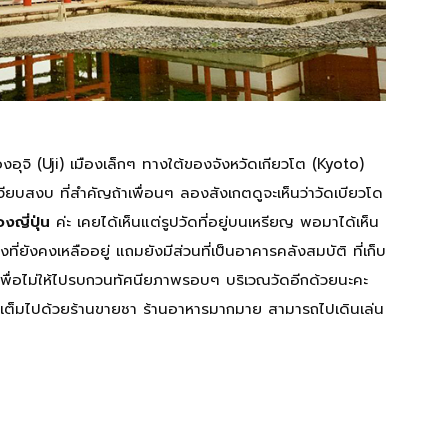
มืองอุจิ (Uji) เมืองเล็กๆ ทางใต้ของจังหวัดเกียวโต (Kyoto)
ียบสงบ ที่สำคัญถ้าเพื่อนๆ ลองสังเกตดูจะเห็นว่าวัดเบียวโด
งญี่ปุ่น
ค่ะ เคยได้เห็นแต่รูปวัดที่อยู่บนเหรียญ พอมาได้เห็น
ที่ยังคงเหลืออยู่ แถมยังมีส่วนที่เป็นอาคารคลังสมบัติ ที่เก็บ
ิน เพื่อไม่ให้ไปรบกวนทัศนียภาพรอบๆ บริเวณวัดอีกด้วยนะคะ
ที่เต็มไปด้วยร้านขายชา ร้านอาหารมากมาย สามารถไปเดินเล่น