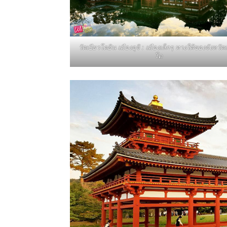
สามารถ
วัดเบียวโดอิน เมืองอุจิ : เมืองเล็กๆ ทางใต้ของจังหวัดเ
โต
เที่ยว
ด้วย
ตัว
เอง