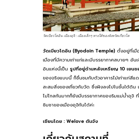
ทั้ง
ใน
วัดเบียวโดอิน เมืองอุจิ : เมืองเล็กๆ ทางใต้ของจังหวัดเกียวโต
วัดเบียวโดอิน (Byodoin Temple)
ตั้งอยู่ที่เ
ประเทศไทย
เมืองที่มีความเก่าแก่และมีบรรยากาศสบายๆ อันเง
อินแห่งนี้เป็น
รูปที่อยู่ด้านหลังเหรียญ 10 เยนขอ
และ
ของจริงแบบนี้ ก็ชื่นชมกับตัวอาคารไม้เก่าแก่สีแดง
สะสมสิ่งของเกี่ยวกับวัด ซึ่งฝังลงไปในชั้นใต้ด
ไม่ไกลกันมากก็ยังมีบรรยากาศของริมแม่น้ำอุจิ 
ต่าง
ชิมชาของเมืองอุจิกันได้ค่ะ
เขียนโดย : Welove ตันจัง
ประเทศ
เกี่ยวกับสถานที่