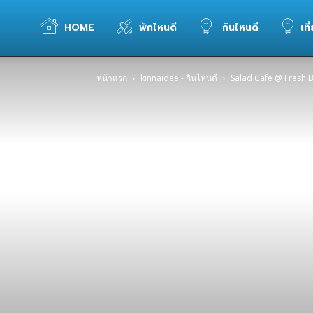
WELOVETOGO
HOME
พักไหนดี
กินไหนดี
เที
หน้าแรก
kinnaidee - กินไหนดี
Salad Cafe @ Fresh B
รวม
ข้อมูล
การ
ท่อง
เที่ยว