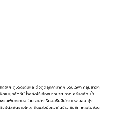
นสดใสๆ ดูโดดเด่นและดึงดูดลูกค้ามากๆ โดยเฉพาะกลุ่มสาวๆ
สารพัดเมนูสลัดทีมีน้ำสลัดให้เลือกมากมาย อาทิ ครีมสลัด น้ำ
ษช่วยเพิ่มความอร่อย อย่างเห็ดออรินจิย่าง แซลมอน กุ้ง
 ก็จะได้สลัดชามใหญ่ กินแล้วอิ่มกว่ากินข้าวเสียอีก แถมไม่อ้วน