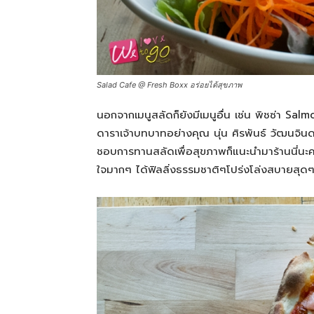
Salad Cafe @ Fresh Boxx อร่อยได้สุขภาพ
นอกจากเมนูสลัดก็ยังมีเมนูอื่น เช่น พิชซ่า Salmo
ดาราเจ้าบทบาทอย่างคุณ นุ่น ศิรพันธ์ วัฒนจิน
ชอบการทานสลัดเพื่อสุขภาพก็แนะนำมาร้านนี่นะคะ
ใจมากๆ ได้ฟิลลิ่งธรรมชาติๆโปร่งโล่งสบายสุด