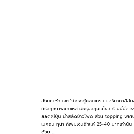
โรงแรม
แหล่ง
ท่อง
เที่ยว
ลักษณะร้านจะนำโครงตู้คอนเทรนเนอร์มาทาสีสั
ที่
ที่รักสุขภาพและเหล่าวัยรุ่นกลุ่มแก็งค์ ร้านนี้มี
สลัดญี่ปุ่น น้ำสลัดข้าวโพด ส่วน topping พิเศ
เบคอน ทูน่า ก็เพิ่มเงินอีกแค่ 25-40 บาทเท่านั้น
คุณ
ด้วย …