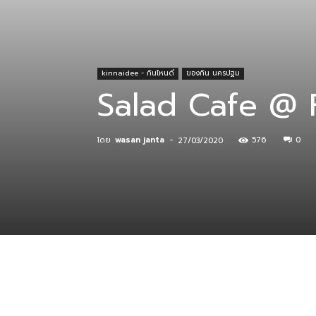
ที่
kinnaidee - กินไหนดี
ของกิน นครปฐม
Salad Cafe @ F
กิน
โดย
wasan janta
-
576
0
27/03/2020
ร้าน
อาหาร
ที่พัก
แบ่งปัน