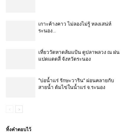
เกาะค้างคาว ไม่ลองไม่รู้ หลงเสน่ห์
ระนอง…
เที่ยววัดหาดส้มแป้น ดูปลาพลวง ณ ฝน
แปดแดดสี่ จังหวัดระนอง
“บ่อน้ำแร่ รักษะวาริน” ผ่อนคลายกับ
สายน้ำ ต้มไข่ในน้ำแร่ จ.ระนอง
ทิ้งคำตอบไว้