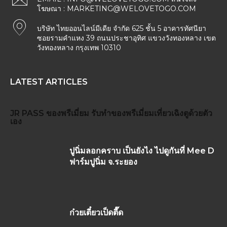
โฆษณา :
MARKETING@WELOVETOGO.COM
บริษัท ไทยออนไลน์มีเดีย จำกัด 625 ชั้น 5 อาคารทัศนียา
ซอยรามคำแหง 39 ถนนประชาอุทิศ แขวงวังทองหลาง เขต
วังทองหลาง กรุงเทพ 10310
LATEST ARTICLES
JR PASS
ของพรีเมี่ยม
รับทำของพรีเมี่ยม
เที่ยวเฉิงตูด้วยตัว
เอง
ปูนิ่มลอกคราบ เป็นยังไง ไปดูกันที่ Mee D
ฟาร์มปูนิ่ม จ.ระยอง
ก๋วยเตี๋ยวเป็ดตื๊ด