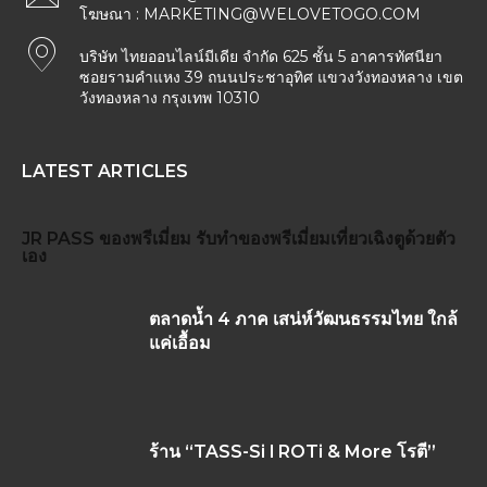
โฆษณา :
MARKETING@WELOVETOGO.COM
บริษัท ไทยออนไลน์มีเดีย จำกัด 625 ชั้น 5 อาคารทัศนียา
ซอยรามคำแหง 39 ถนนประชาอุทิศ แขวงวังทองหลาง เขต
วังทองหลาง กรุงเทพ 10310
LATEST ARTICLES
JR PASS
ของพรีเมี่ยม
รับทำของพรีเมี่ยม
เที่ยวเฉิงตูด้วยตัว
เอง
ตลาดน้ำ 4 ภาค เสน่ห์วัฒนธรรมไทย ใกล้
แค่เอื้อม
ร้าน “TASS-Si l ROTi & More โรตี”