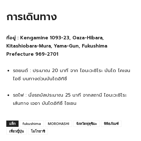
การเดินทาง
ที่อยู่ : Kengamine 1093-23, Oaza-Hibara,
Kitashiobara-Mura, Yama-Gun, Fukushima
Prefecture 969-2701
รถยนต์ : ประมาณ 20 นาที จาก ไอนะวะชิโระ บันได โคเงน
ไอซี บนทางด่วนบันไดอิทิซึ
รถไฟ : นั่งรถบัสประมาณ 25 นาที จากสถานี ไอนะวะชิโระ
เส้นทาง เจอา บันไดอิทิซึ ไซเซน
แท็ก
fukushima
MOROHASHI
จังหวัดฟุคุชิมะ
พิพิธภัณฑ์
เที่ยวญี่ปุ่น
โมโรฮาชิ