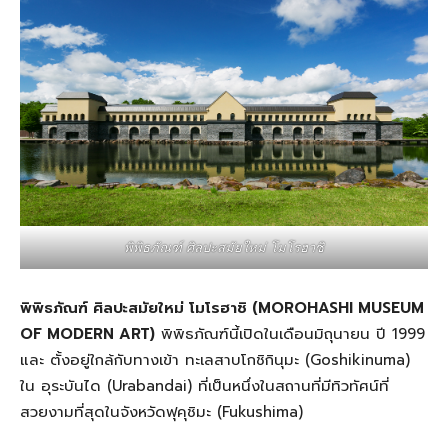
พิพิธภัณฑ์ ศิลปะสมัยใหม่ โมโรฮาชิ
พิพิธภัณฑ์ ศิลปะสมัยใหม่ โมโรฮาชิ (MOROHASHI MUSEUM
OF MODERN ART)
พิพิธภัณฑ์นี้เปิดในเดือนมิถุนายน ปี 1999
และ ตั้งอยู่ใกล้กับทางเข้า ทะเลสาบโกชิกินุมะ (Goshikinuma)
ใน อุระบันได (Urabandai) ที่เป็นหนึ่งในสถานที่มีทิวทัศน์ที่
สวยงามที่สุดในจังหวัดฟุคุชิมะ (Fukushima)