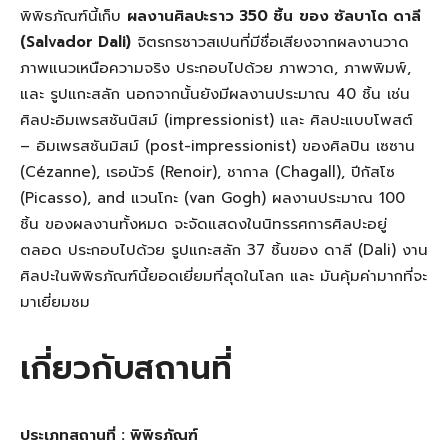
พิพิธภัณฑ์นี้เก็บ
ผลงานศิลปะราว 350 ชิ้น
ของ ซัลบาโด ดาลี
(Salvador Dali)
จิตรกรชาวสเปนที่มีชื่อเสียงจากผลงานวาด
ภาพแนวเหนือความจริง ประกอบไปด้วย ภาพวาด, ภาพพิมพ์,
และ รูปแกะสลัก นอกจากนั้นยังมีผลงานประมาณ 40 ชิ้น เช่น
ศิลปะอิมเพรสชันนิสม์ (impressionist) และ ศิลปะแบบโพสต์
– อิมเพรสชันมิสม์ (post-impressionist) ของศิลปิน เซซาน
(Cézanne), เรอนัวร์ (Renoir), ชากาล (Chagall), ปีกัสโซ
(Picasso), and แวนโกะ (van Gogh) ผลงานประมาณ 100
ชิ้น ของผลงานทั้งหมด จะจัดแสดงในนิทรรศการศิลปะอยู่
ตลอด ประกอบไปด้วย รูปแกะสลัก 37 ชิ้นของ ดาลี (Dali) งาน
ศิลปะในพิพิธภัณฑ์นี้ยอดเยี่ยมที่สุดในโลก และ มันคุ้มค่ามากที่จะ
มาเยี่ยมชม
เกี่ยวกับสถานที่
ประเภทสถานที่ : พิพิธภัณฑ์