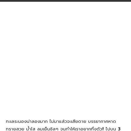
ทะเลระนองน่าลองมาก ไม่มาแล้วจะเสียดาย บรรยากาศหาด
ทรายสวย น้ำใส ลมเย็นชิลๆ จนทำให้เราอยากทิ้งตัว!! ไปบน
3