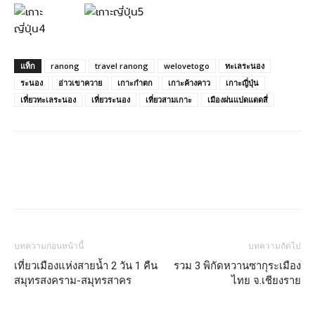
แท็ก
ranong
travel ranong
welovetogo
ทะเลระนอง
ระนอง
อ่าวเขาควาย
เกาะกำตก
เกาะค้างคาว
เกาะญี่ปุ่น
เที่ยวทะเลระนอง
เที่ยวระนอง
เที่ยวสามเกาะ
เมืองฝนแปดแดดสี่
บทความก่อนหน้านี้
บทความถัดไป
เที่ยวเมืองแห่งสายน้ำ 2 วัน 1 คืน
รวม 3 พิกัดหวานซากุระเมือง
สมุทรสงคราม-สมุทรสาคร
ไทย จ.เชียงราย