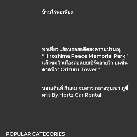
บ้านไร่พอเพียง
พาเที่ยว…ย้อนรอยอดีตสงครามปรมณู
“Hiroshima Peace Memorial Park”
แล้วชมวิวเมืองต่อแบบเบิร์ดอายวิว บนชั้น
ดาดฟ้า “Orizuru Tower”
นอนเต้นท์ กินลม ชมดาว กลางหุบเขา ภูชี้
ดาว By Hertz Car Rental
POPULAR CATEGORIES