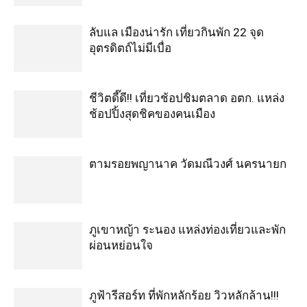
ลับแล เมืองน่ารัก เที่ยวกินพัก 22 จุด
อุตรดิตถ์ไม่มีเบื่อ
ชีวิตดี๊ดี!! เที่ยวช้อปชิมตลาด อตก. แหล่ง
ช้อปปิ้งสุดชิคของคนเมือง
ตามรอยพญานาค วัดมณีวงศ์ นครนายก
ภูเขาหญ้า ระนอง แหล่งท่องเที่ยวและพัก
ผ่อนหย่อนใจ
ภูฟ้ารีสอร์ท ที่พักหลักร้อย วิวหลักล้าน!!!