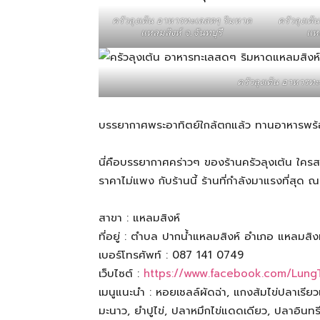
ทั้ง
ครัวลุงเต้น อาหารทะเลสดๆ ริมหาด
ครัวลุงเต
แหลมสิงห์ จ.จันทบุรี
แหล
ใน
ครัวลุงเต้น อาหารทะ
ประเทศไทย
บรรยากาศพระอาทิตย์ใกล้ตกแล้ว ทานอาหารพร้
นี่คือบรรยากาศคร่าวๆ ของร้านครัวลุงเต้น ใค
และ
ราคาไม่แพง กับร้านนี้ ร้านที่กำลังมาแรงที่สุด ณ 
สาขา : แหลมสิงห์
ต่าง
ที่อยู่ : ตำบล ปากน้ำแหลมสิงห์ อำเภอ แหลมสิงห์
เบอร์โทรศัพท์ : 087 141 0749
เว็บไซต์ :
https://www.facebook.com/Lung
ประเทศ
เมนูแนะนำ : หอยเชลล์ผัดฉ่า, แกงส้มไข่ปลาเร
มะนาว, ยำปูไข่, ปลาหมึกไข่แดดเดียว, ปลาอินทร