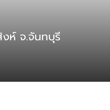
ห์ จ.จันทบุรี