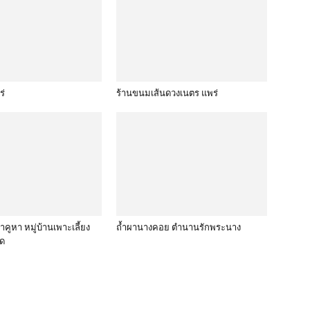
ร่
ร้านขนมเส้นดวงเนตร แพร่
าคูหา หมู่บ้านเพาะเลี้ยง
ถ้ำผานางคอย ตำนานรักพระนาง
ืด