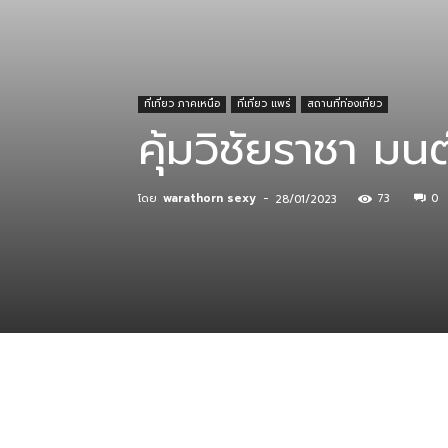
ที่
ที่เที่ยว ภาคเหนือ
ที่เที่ยว แพร่
สถานที่ท่องเที่ยว
คุ้มวิชัยราชา มน
กิน
โดย
warathorn sexy
-
73
0
28/01/2023
ร้าน
อาหาร
ที่พัก
แบ่งปัน