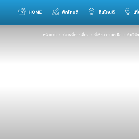
WELOVETOGO
HOME
พักไหนดี
กินไหนดี
เที
หน้าแรก
สถานที่ท่องเที่ยว
ที่เที่ยว ภาคเหนือ
คุ้มวิช
รวม
ข้อมูล
การ
ท่อง
เที่ยว