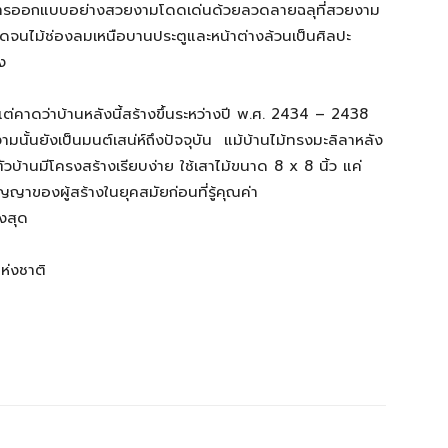
้รับการออกแบบอย่างสวยงามโดดเด่นด้วยลวดลายฉลุที่สวยงาม
อดจนไม้ช่องลมเหนือบานประตูและหน้าต่างล้วนเป็นศิลปะ
็นอย่างยิ่ง
ด แต่คาดว่าบ้านหลังนี้สร้างขึ้นระหว่างปี พ.ศ. 2434 – 2438
มงามนั้นยังเป็นมนต์เสน่ห์ถึงปัจจุบัน แม้บ้านไม้ทรงมะลิลาหลัง
 ตัวบ้านมีโครงสร้างเรียบง่าย ใช้เสาไม้ขนาด 8 x 8 นิ้ว แค่
ัญญาของผู้สร้างในยุคสมัยก่อนที่รู้คุณค่า
ูงสุด
แห่งชาติ