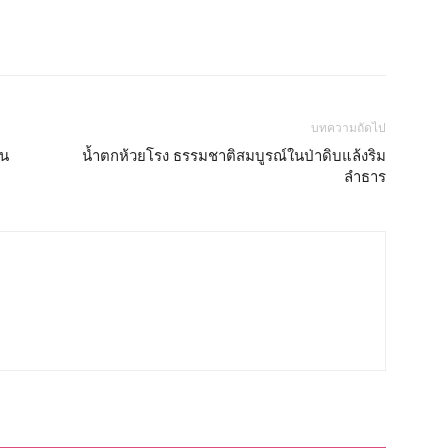
บทความถัดไป
ืน
น้ำตกห้วยโรง ธรรมชาติสมบูรณ์ในป่าดิบแล้งริม
ลำธาร