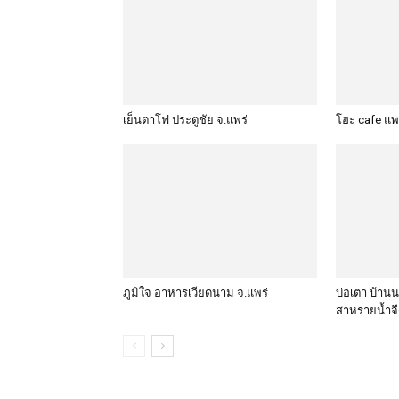
เย็นตาโฟ ประตูชัย จ.แพร่
โฮะ cafe แพ
ภูมิใจ อาหารเวียดนาม จ.แพร่
บ่อเตา บ้านน
สาหร่ายน้ำจ