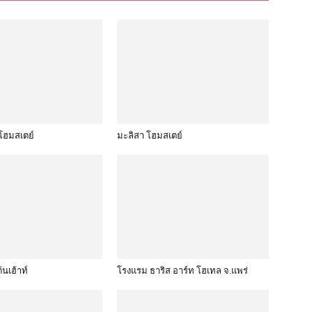
โฮมสเตย์
มะลิสา โฮมสเตย์
้นเฮ้าท์
โรงแรม ธาริส อาร์ท โฮเทล จ.แพร่