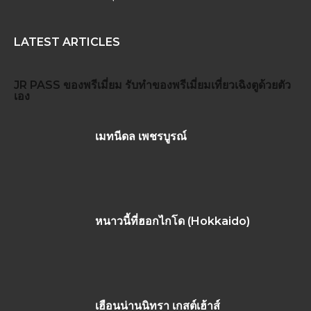
LATEST ARTICLES
JR PASS
ของพรีเมี่ยม
รับทำของพรีเมี่ยม
เที่ยวเฉิงตูด้วยตัว
เอง
เมทนีดล เพชรบูรณ์
หนาวนี้ที่ฮอกไกโด (Hokkaido)
เฮือนน่านนิทรา เกสต์เฮ้าส์