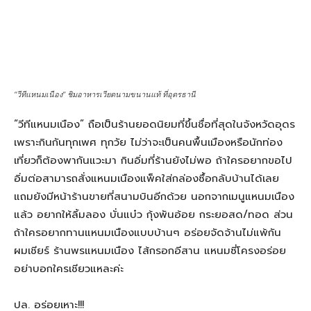
“วีทีแหนมเนือง” ชิมอาหารเวียดนามขนานแท้ ที่อุดรธานี
“วีทีแหนมเนือง” ถือเป็นร้านยอดนิยมที่ขึ้นชื่อที่สุดในจังหวัดอุดร
เพราะกินกันทุกเพศ ทุกวัย ไม่ว่าจะเป็นคนพื้นเมืองหรือนักท่อง
เที่ยวก็ต้องพากันแวะมา กินอิ่มที่ร้านยังไม่พอ ถ้าใครอยากขอไป
อิ่มต่อสามารถสั่งแหนมเนืองแพ็คใส่กล่องซื้อกลับบ้านได้เลย
แถมยังมีหน้าร้านขายที่สนามบินอีกด้วย นอกจากเมนูแหนมเนือง
แล้ว อยากให้ลิ้มลอง บั่นแบ๋ว กุ้งพันอ้อย กระยอสด/ทอด ส่วน
ถ้าใครอยากทานแหนมเนืองแบบบ้านๆ อร่อยจัดจ้านไม่แพ้กัน
ผมเชียร์ ร้านพรแหนมเนือง ไส้กรอกอีสาน แหนมซี่โครงอร่อย
อย่าบอกใครเชียวแหละค่ะ
ปล. อร่อยเหาะ!!!