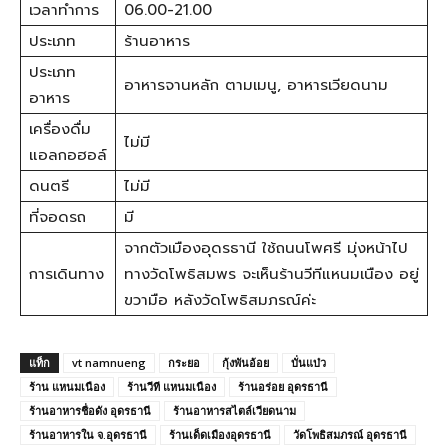
เวลาทำการ
06.00-21.00
ประเภท
ร้านอาหาร
ประเภท
อาหารจานหลัก ตามเมนู, อาหารเวียดนาม
อาหาร
เครื่องดื่ม
ไม่มี
แอลกอฮอล์
ดนตรี
ไม่มี
ที่จอดรถ
มี
จากตัวเมืองอุดรธานี ใช้ถนนโพศรี มุ่งหน้าไป
การเดินทาง
ทางวัดโพธิสมพร จะเห็นร้านวีทีแหนมเนือง อยู่
ขวามือ หลังวัดโพธิสมภรณ์ค่ะ
แท็ก
vt namnueng
กระยอ
กุ้งพันอ้อย
บั่นแบ๋ว
ร้าน แหนมเนือง
ร้านวีที แหนมเนือง
ร้านอร่อย อุดรธานี
ร้านอาหารชื่อดัง อุดรธานี
ร้านอาหารสไตล์เวียดนาม
ร้านอาหารใน จ.อุดรธานี
ร้านเด็ดเมืองอุดรธานี
วัดโพธิสมภรณ์ อุดรธานี