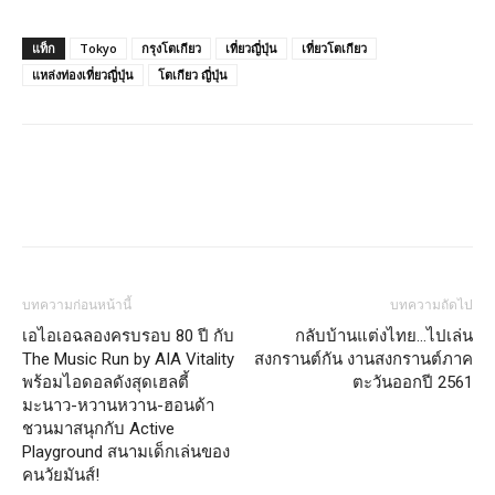
แท็ก
Tokyo
กรุงโตเกียว
เที่ยวญี่ปุ่น
เที่ยวโตเกียว
แหล่งท่องเที่ยวญี่ปุ่น
โตเกียว ญี่ปุ่น
บทความก่อนหน้านี้
บทความถัดไป
เอไอเอฉลองครบรอบ 80 ปี กับ
กลับบ้านแต่งไทย…ไปเล่น
The Music Run by AIA Vitality
สงกรานต์กัน งานสงกรานต์ภาค
พร้อมไอดอลดังสุดเฮลตี้
ตะวันออกปี 2561
มะนาว-หวานหวาน-ฮอนด้า
ชวนมาสนุกกับ Active
Playground สนามเด็กเล่นของ
คนวัยมันส์!