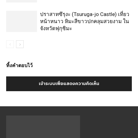
ปราสาทซึรุงะ (Tsuruga-jo Castle) เที่ยว
หน้าหนาว หิมะสีขาวปกคลุมสวยงาม ใน
จังหวัดฟุกุชิมะ
ทิ้งคำตอบไว้
เข้าระบบเพื่อแสดงความคิดเห็น