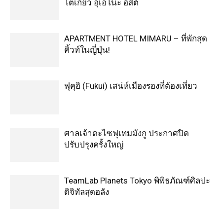
โตเกียว อุเอโนะ อีสต์
APARTMENT HOTEL MIMARU – ที่พักสุด
คิ้วท์ในญี่ปุ่น!
ฟุคุอิ (Fukui) เสน่ห์เมืองรองที่ต้องเที่ยว
ศาลเจ้าดะไซฟุเทมมังกู ประกาศปิด
ปรับปรุงครั้งใหญ่
TeamLab Planets Tokyo พิพิธภัณฑ์ศิลปะ
ดิจิทัลสุดอลัง