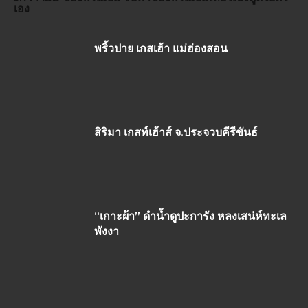
เอง
พริ้วปาย เกสเฮ้า แม่ฮ่องสอน
สิริมา เกสท์เฮ้าส์ จ.ประจวบคีรีขันธ์
“เกาะผ้า” ดำน้ำดูปะการัง หลงเสน่ห์ทะเล
พังงา