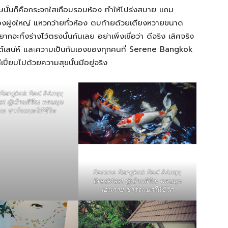
ิเศษนั่นก็คือกระจกใสเกือบรอบห้อง ทำให้โปร่งสบาย แถม
องฝูงใหญ่ แหวกว่ายทั่วห้อง ตบท้ายด้วยเตียงหวายขนาด
ะทิ้งร่างไว้ตรงนั้นกันเลย อย่าเพิ่งเชื่อว่า ดีจริง เลิศจริง
์เสน่ห์ และความเป็นกันเองของทุกคนที่ Serene Bangkok
เปี่ยมไปด้วยความสุขนั้นมีอยู่จริง
 Bangkok Bed &Amp;
st @บ้านสิรีณ หลบมุม
ย ชาร์จแบตให้ชีวิต
Serene Bangkok Bed &Amp;
Breakfast @บ้านสิรีณ หลบมุม
เอนกาย ชาร์จแบตให้ชีวิต