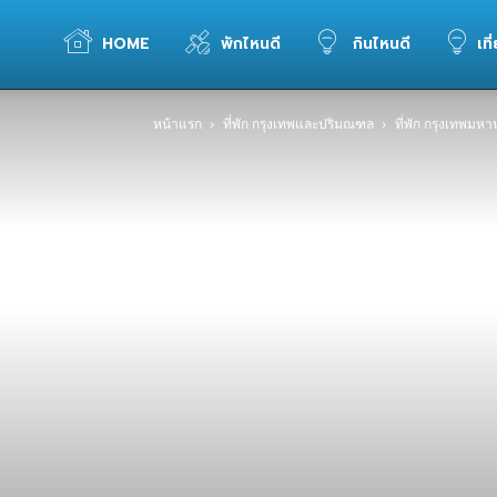
WELOVETOGO
HOME
พักไหนดี
กินไหนดี
เที
หน้าแรก
ที่พัก กรุงเทพและปริมณฑล
ที่พัก กรุงเทพมห
รวม
ข้อมูล
การ
ท่อง
เที่ยว