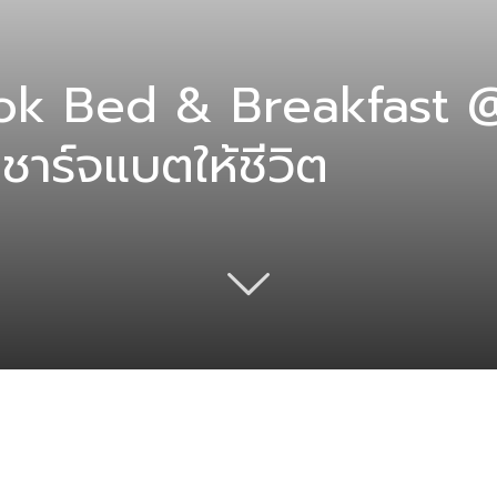
k Bed & Breakfast @บ
าร์จแบตให้ชีวิต