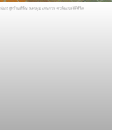
st @บ้านสิรีณ หลบมุม เอนกาย ชาร์จแบตให้ชีวิต