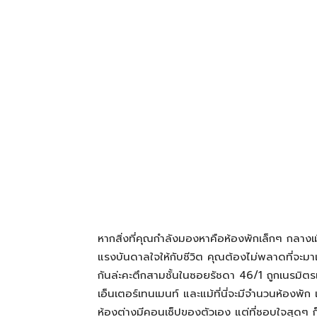
โรงแรม
แหล่ง
ท่อง
เที่ยว
หากสิ่งที่คุณกำลังมองหาคือห้องพักเล็กๆ กลางเม
ที่
แรงบันดาลใจให้กับชีวิต คุณต้องไม่พลาดที่จะ
กันล่ะคะตึกสามชั้นในซอยรัชดา 46/1 ถูกเนรมิตรเป
เอ็นเตอร์เทนเมนท์ และแม้ที่นี่จะมีจำนวนห้องพัก
คุณ
ห้องต่างมีคอนเซ็ปของตัวเอง แต่ที่ชอบใจสุดๆ 