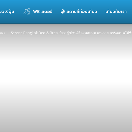
่ยวญี่ปุ่น
WE สตอรี่
สถานที่ท่องเที่ยว
เกี่ยวกับเรา
านคร
Serene Bangkok Bed & Breakfast @บ้านสิรีณ หลบมุม เอนกาย ชาร์จแบตให้ชี