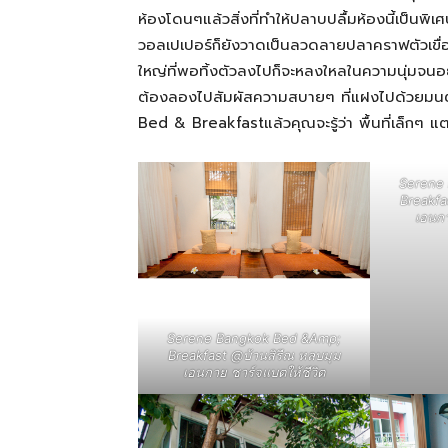
ห้องโดนๆแล้วสิ่งที่ทำให้ปลาบปลื้มห้องนี้เป็นพ
วอลเปเปอร์ก็ยังวาดเป็นลวดลายปลาคราฟตัวเขื่
สามารถ
ใหญ่ที่พอทิ้งตัวลงไปก็จะหลงใหลในความนุ่มจนอยากจ
ต้องลองไปสัมผัสความสบายๆ ที่แฝงไปด้วยมนต
Bed & Breakfastแล้วคุณจะรู้ว่า พื้นที่เล็กๆ แต่
เที่ยว
Serene
Breakfa
ด้วย
เอนกา
ตัว
Serene Bangkok Bed &Amp;
Breakfast @บ้านสิรีณ หลบมุม
เอนกาย ชาร์จแบตให้ชีวิต
เอง