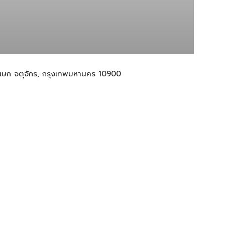
าภิเษก จตุจักร, กรุงเทพมหานคร 10900