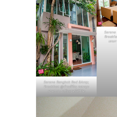
ทั้ง
ใน
Serene
Breakfa
เอนกา
ประเทศไทย
และ
Serene Bangkok Bed &Amp;
ต่าง
Breakfast @บ้านสิรีณ หลบมุม
เอนกาย ชาร์จแบตให้ชีวิต
ประเทศ