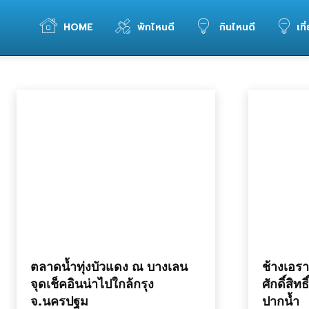
WELOVETOGO
HOME
พักไหนดี
กินไหนดี
เที
ที่เที่ยว กรุงเทพและปริมณฑล
ที่เที่ยว นครปฐม
ที่เที่ยว ปทุมธานี
ที่เที่ยว สมุทรปราการ
ที่เที่ยว สมุทรสาคร
หน้าแรก
สถานที่ท่องเที่ยว
ที่เที่ยว กรุงเทพและปริมณฑล
รวม
ข้อมูล
การ
ท่อง
ตลาดน้ำทุ่งบัวแดง ณ บางเลน
ช้างเอรา
จุดเช็คอินน่าไปใกล้กรุง
ศักดิ์สิทธ
จ.นครปฐม
ปากน้ำ
เที่ยว