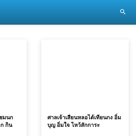
 ชมนก
ศาลเจ้าเสียนหลอไต้เทียนกง อิ่ม
ก กิน
บุญ อิ่มใจ ไหว้สักการะ