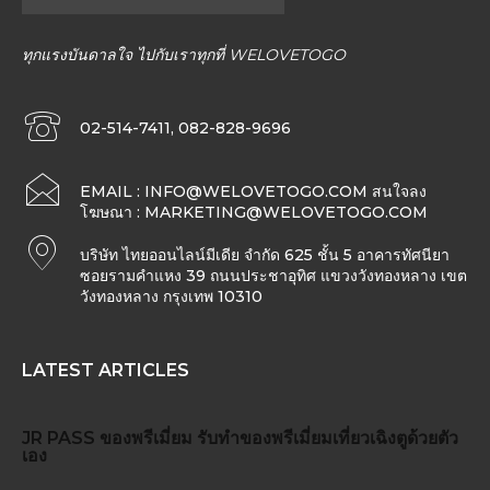
ทุกแรงบันดาลใจ ไปกับเราทุกที่ WELOVETOGO
02-514-7411, 082-828-9696
EMAIL :
INFO@WELOVETOGO.COM
สนใจลง
โฆษณา :
MARKETING@WELOVETOGO.COM
บริษัท ไทยออนไลน์มีเดีย จำกัด 625 ชั้น 5 อาคารทัศนียา
ซอยรามคำแหง 39 ถนนประชาอุทิศ แขวงวังทองหลาง เขต
วังทองหลาง กรุงเทพ 10310
LATEST ARTICLES
JR PASS
ของพรีเมี่ยม
รับทำของพรีเมี่ยม
เที่ยวเฉิงตูด้วยตัว
เอง