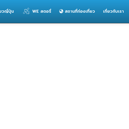
่ยวญี่ปุ่น
WE สตอรี่
สถานที่ท่องเที่ยว
เกี่ยวกับเรา
งกิน ประจวบฯ
ของกิน ปัตตานี
ของกิน พังงา
ของกิน พัทลุง