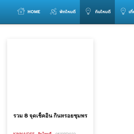
WELOVETOGO
HOME
พักไหนดี
กินไหนดี
เที
ของกิน ชุมพร
ของกิน กระบี่
ของกิน ตรัง
ของกิน นครศรีธรรมราช
ของกิน นราธิวาส
ขอ
หน้าแรก
ของกิน ภาคใต้
ของกิน ชุมพร
รวม
ข้อมูล
การ
ท่อง
รวม 8 จุดเช็คอิน กินหรอยชุมพร
เที่ยว
KINNAIDEE - กินไหนดี
05/07/2022