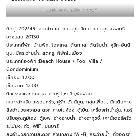
Casalunar Paradiso จ.ชลบุรี
ที่อยู่ :702/49, คอนโด เอ, ถนนสุขุมวิท ต.แสนสุข จ.ชลบุรี
บางแสน 20130
ประเภทที่พัก :บ้านพัก, โฮสเทล, ติดทะเล, ติดริมน้ำ, คู่รัก-ฮันนี
มูน, มีสระว่ายน้ำ, สุดหรู, ที่พักในเมือง
ประเภทห้องพัก :Beach House / Pool Villa /
Condominium
เช็คอิน :12.00
เช็คเอาท์ :12.00
กิจกรรมและเทศกาล :ถ่ายรูป,ชมวิว,พักผ่อน
เหมาะสำหรับ :ครอบครัว, คู่รัก-ฮันนีมูน, กลุ่มเพื่อน, นักเดินทาง
สิ่งอำนวยความสะดวก ภายในห้อง :ตู้เย็น, เครื่องทำน้ำอุ่น, แอร์
ปรับอุณภูมิเอง, ตู้เซฟ, อ่างอาบน้ำ, อ่างจากูซซี่, เคาน์เตอร์ครัว,
ระเบียง, ทีวี, WiFi, มินิบาร์
สิ่งอำนวยความสะดวก ส่วนกลาง :Wi-Fi, สระว่ายน้ำ, ที่จอดรถ,