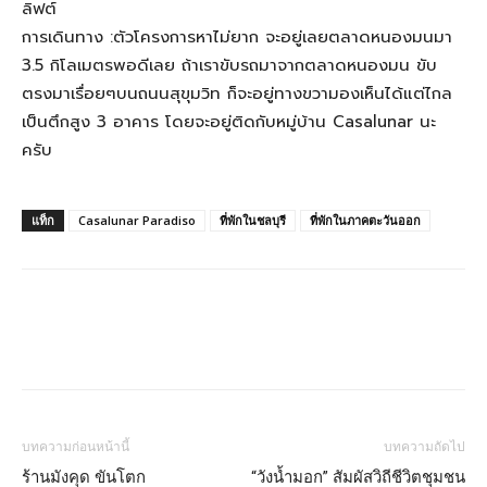
ลิฟต์
การเดินทาง :ตัวโครงการหาไม่ยาก จะอยู่เลยตลาดหนองมนมา
3.5 กิโลเมตรพอดีเลย ถ้าเราขับรถมาจากตลาดหนองมน ขับ
ตรงมาเรื่อยๆบนถนนสุขุมวิท ก็จะอยู่ทางขวามองเห็นได้แต่ไกล
เป็นตึกสูง 3 อาคาร โดยจะอยู่ติดกับหมู่บ้าน Casalunar นะ
ครับ
แท็ก
Casalunar Paradiso
ที่พักในชลบุรี
ที่พักในภาคตะวันออก
บทความก่อนหน้านี้
บทความถัดไป
ร้านมังคุด ขันโตก
“วังน้ำมอก” สัมผัสวิถีชีวิตชุมชน