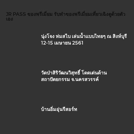
JR PASS
ของพรีเมี่ยม
รับทำของพรีเมี่ยม
เที่ยวเฉิงตูด้วยตัว
เอง
นุ่งโจง ห่มสไบ เล่นน้ำแบบไทยๆ ณ สิงห์บุรี
12-15 เมษายน 2561
วัดป่าสิริวัฒนวิสุทธิ์ โดดเด่นด้าน
สถาปัตยกรรม จ.นครสวรรค์
บ้านอิ่มอุ่นรีสอร์ท