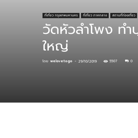
ที่เที่ยว กรุงเทพมหานคร
ที่เที่ยว ภาคกลาง
สถานที่ท่องเที่ยว
ที่
วัดหัวลำโพง ทำบุ
ใหญ่
กิน
โดย
welovetogo
-
5507
0
29/10/2019
ร้าน
อาหาร
ที่พัก
แบ่งปัน