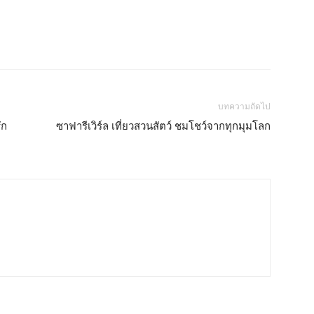
บทความถัดไป
ัก
ซาฟารีเวิร์ล เที่ยวสวนสัตว์ ชมโชว์จากทุกมุมโลก