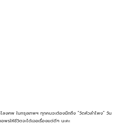
าคโลงศพ ในกรุงเทพฯ ทุกคนจะต้องนึกถึง “วัดหัวลำโพง” วัน
อพรให้ชีวิตจะได้เจอเรื่องแต่ดีๆ นะคะ