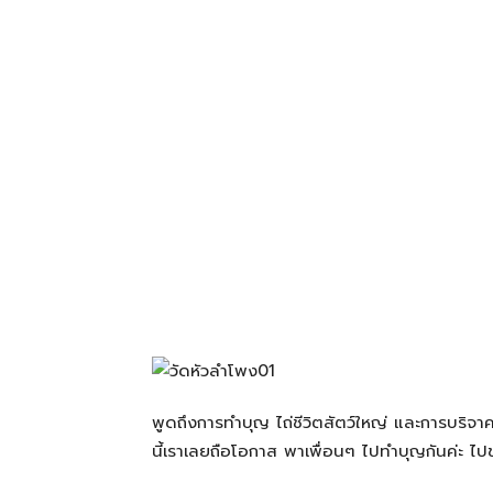
โรงแรม
แหล่ง
ท่อง
เที่ยว
ที่
พูดถึงการทำบุญ ไถ่ชีวิตสัตว์ใหญ่ และการบริจ
นี้เราเลยถือโอกาส พาเพื่อนๆ ไปทำบุญกันค่ะ ไปข
คุณ