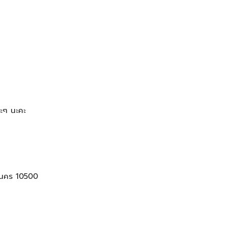
อะๆ นะคะ
หานคร 10500