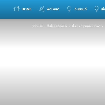
WELOVETOGO
HOME
พักไหนดี
กินไหนดี
เที
หน้าแรก
ที่เที่ยว ภาคกลาง
ที่เที่ยว กรุงเทพมหานคร
รวม
ข้อมูล
การ
ท่อง
เที่ยว