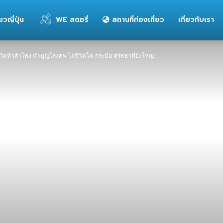
่ยวญี่ปุ่น
WE สตอรี่
สถานที่ท่องเที่ยว
เกี่ยวกับเรา
วัดหัวลำโพง ทำบุญโลงศพ ไถ่ชีวิตโค-กระบือ ศรัทธาที่ยิ่งใหญ่