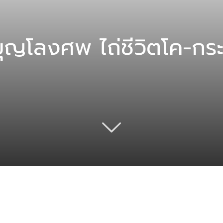
ญโลงศพ ไถ่ชีวิตโค-กระบื