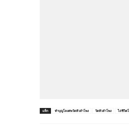
แท็ก
ทำบุญโลงศพวัดหัวลำโพง
วัดหัวลำโพง
ไถ่ชีวิ