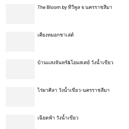
The Bloom by ทีวีพูล จ.นครราชสีมา
เคียงหมอกชาเล่ต์
บ้านแสงจันทร์&โอมสเตย์ วังน้ำเขียว
ไร่ผาศิลา วังน้ำเขียว-นครราชสีมา
เฉียดฟ้า วังน้ำเขียว