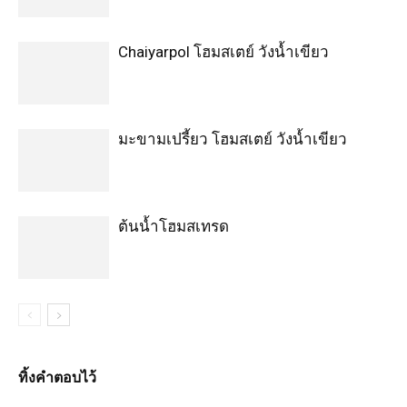
Chaiyarpol โฮมสเตย์ วังน้ำเขียว
มะขามเปรี้ยว โฮมสเตย์ วังน้ำเขียว
ต้นน้ำโฮมสเทรด
ทิ้งคำตอบไว้