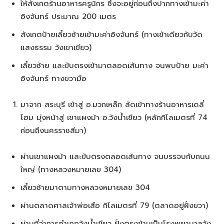
ให้สังเกตร้านอาหารครูนิกร ซึ่งจะอยู่ก่อนถึงปากทางเข้ามะค่า
อิงจันทร์ ประมาณ 200 เมตร
สังเกตป้ายเลี้ยวซ้ายเข้ามะค่าอิงจันทร์ (ทางเข้าเดียวกับวัด
แสงธรรม วังเขาเขียว)
เลี้ยวซ้าย และขับตรงเข้ามาตลอดเส้นทาง จนพบป้าย มะค่า
อิงจันทร์ ทางขวามือ
มาจาก สระบุรี เข้าสู่ อ.มวกเหล็ก ลัดเข้าทางร้านอาหารเดลี่
โฮม มุ่งหน้าสู่ เขาแผงม้า อ.วังน้ำเขียว (หลักกิโลเมตรที่ 74
ก่อนถึงนครราชสีมา)
ผ่านเขาแผงม้า และขับตรงตลอดเส้นทาง จนบรรจบกับถนน
ใหญ่ (ทางหลวงหมายเลข 304)
เลี้ยวซ้ายมาตามทางหลวงหมายเลข 304
ผ่านตลาดศาลเจ้าพ่อเสือ กิโลเมตรที่ 79 (ตลาดอยู่ฝั่งขวา)
ผ่านที่ว่าการอำเภอวังน้ำเขียว ฝั่งตรงข้ามเป็นโรงพยาบาลวัง