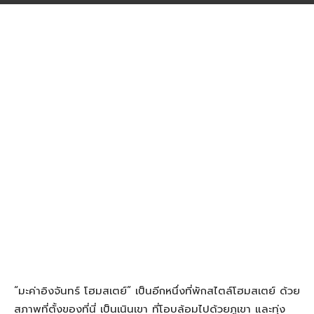
“มะค่าอิงจันทร์ โฮมสเตย์” เป็นอีกหนึ่งที่พักสไตล์โฮมสเตย์ ด้วย
สภาพที่ตั้งของที่นี่ เป็นเนินเขา ที่โอบล้อมไปด้วยภูเขา และทุ่ง