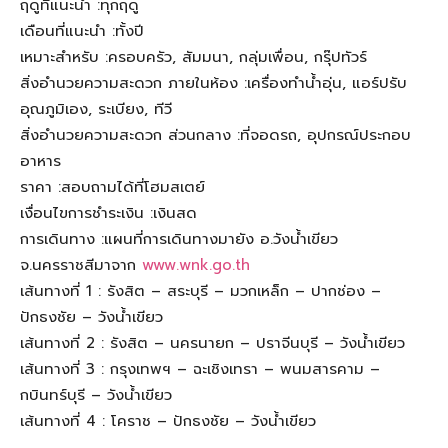
ฤดูที่แนะนำ :ทุกฤดู
เดือนที่แนะนำ :ทั้งปี
เหมาะสำหรับ :ครอบครัว, สัมมนา, กลุ่มเพื่อน, กรุ๊ปทัวร์
สิ่งอำนวยความสะดวก ภายในห้อง :เครื่องทำน้ำอุ่น, แอร์ปรับ
อุณภูมิเอง, ระเบียง, ทีวี
สิ่งอำนวยความสะดวก ส่วนกลาง :ที่จอดรถ, อุปกรณ์ประกอบ
อาหาร
ราคา :สอบถามได้ที่โฮมสเตย์
เงื่อนไขการชำระเงิน :เงินสด
การเดินทาง :แผนที่การเดินทางมายัง อ.วังน้ำเขียว
จ.นครราชสีมาจาก
www.wnk.go.th
เส้นทางที่ 1 : รังสิต – สระบุรี – มวกเหล็ก – ปากช่อง –
ปักธงชัย – วังน้ำเขียว
เส้นทางที่ 2 : รังสิต – นครนายก – ปราจีนบุรี – วังน้ำเขียว
เส้นทางที่ 3 : กรุงเทพฯ – ฉะเชิงเทรา – พนมสารคาม –
กบินทร์บุรี – วังน้ำเขียว
เส้นทางที่ 4 : โคราช – ปักธงชัย – วังน้ำเขียว