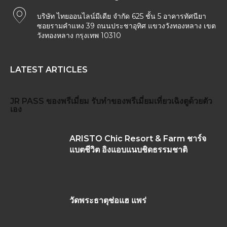
บริษัท ไทยออนไลน์มีเดีย จำกัด 625 ชั้น 5 อาคารทัศนียา
ซอยรามคำแหง 39 ถนนประชาอุทิศ แขวงวังทองหลาง เขต
วังทองหลาง กรุงเทพ 10310
LATEST ARTICLES
JR PASS
ของพรีเมี่ยม
รับทำของพรีเมี่ยม
เที่ยวเฉิงตูด้วยตัว
เอง
ARISTO Chic Resort & Farm ชาร์จ
แบตชีวิต อิงแอบแนบชิดธรรมชาติ
วัดพระธาตุช่อแฮ แพร่