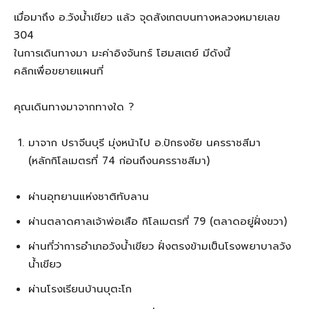
เมื่อมาถึง อ.วังน้ำเขียว แล้ว จุดสังเกตบนทางหลวงหมายเลข
304
ในการเดินทางมา มะค่าอิงจันทร์ โฮมสเตย์ มีดังนี้
คลิกเพื่อขยายแผนที่
คุณเดินทางมาจากทางใด ?
มาจาก ปราจีนบุรี มุ่งหน้าไป อ.ปักธงชัย นครราชสีมา
(หลักกิโลเมตรที่ 74 ก่อนถึงนครราชสีมา)
ผ่านอุทยานแห่งชาติทับลาน
ผ่านตลาดศาลเจ้าพ่อเสือ กิโลเมตรที่ 79 (ตลาดอยู่ฝั่งขวา)
ผ่านที่ว่าการอำเภอวังน้ำเขียว ฝั่งตรงข้ามเป็นโรงพยาบาลวัง
น้ำเขียว
ผ่านโรงเรียนบ้านบุตะโก