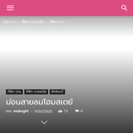
หน้าแรก
ที่พัก ภาคเหนือ
ที่พัก น่าน
ที่พัก น่าน
ที่พัก ภาคเหนือ
พักไหนดี
ม่อนสายลมโฮมสเตย์
โดย
midnight
-
72
0
11/02/2023