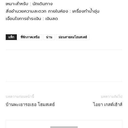
เหมาะสำหรับ : นักเดินทาง
สิ่งอำนวยความสะดวก ภายในห้อง : เครื่องทำน้ำอุ่น
เงื่อนไขการชำระเงิน : เงินสด
แท็ก
ที่พักภาคเหนือ
น่าน
ม่อนสายลมโฮมสเตย์
บทความก่อนหน้านี้
บทความถัดไป
บ้านพะเยารอเธอ โฮมสเตย์
ไอยา เกสต์เฮ้าส์