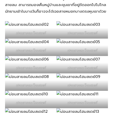
สายลม สามารถมองเห็นหมู่บ้านและขุนเขาที่อยู่ถัดออกไปไม่ไกล
นักยามเช้าในบางวันก็อาจจะได้เจอสายหมอกบางตรงหุบเขาด้วย
ม่อนสายลมโฮมสเตย์
ม่อนสายลมโฮมสเตย์
ม่อนสายลมโฮมสเตย์
ม่อนสายลมโฮมสเตย์
ม่อนสายลมโฮมสเตย์
ม่อนสายลมโฮมสเตย์
ม่อนสายลมโฮมสเตย์
ม่อนสายลมโฮมสเตย์
ม่อนสายลมโฮมสเตย์
ม่อนสายลมโฮมสเตย์