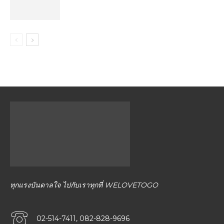
ทุกแรงบันดาลใจ ไปกับเราทุกที่ WELOVETOGO
02-514-7411, 082-828-9696