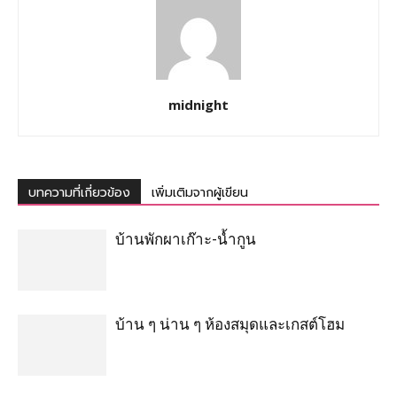
midnight
บทความที่เกี่ยวข้อง
เพิ่มเติมจากผู้เขียน
บ้านพักผาเก๊าะ-น้ำกูน
บ้าน ๆ น่าน ๆ ห้องสมุดและเกสต์โฮม