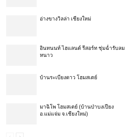
อ่างขางวิลล่า เชียงใหม่
อินทนนท์ ไฮแลนด์ รีสอร์ท ชุ่มฉ่ำรับลม
หนาว
บ้านระเบียงดาว โฮมสเตย์
มาฉิโพ โฮมสเตย์ (บ้านป่าบงเปียง
อ.แม่แจ่ม จ.เชียงใหม่)