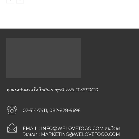
ทุกแรงบันดาลใจ ไปกับเราทุกที่ WELOVETOGO
02-514-7411, 082-828-9696
EMAIL :
INFO@WELOVETOGO.COM
สนใจลง
โฆษณา :
MARKETING@WELOVETOGO.COM