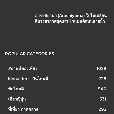
อาราชิยาม่า (Arashiyama) ใบไม้เปลี่ยน
สีบรรยากาศสุดแสนโรแมนติกบนสายน้ำ
POPULAR CATEGORIES
สถานที่ท่องเที่ยว
1029
kinnaidee - กินไหนดี
728
พักไหนดี
540
เที่ยวญี่ปุ่น
331
ที่เที่ยว ภาคกลาง
292