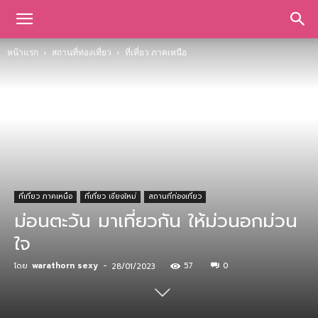
หน้าแรก
สถานที่ท่องเที่ยว
ที่เที่ยว ภาคเหนือ
ที่เที่ยว ภาคเหนือ
ที่เที่ยว เชียงใหม่
สถานที่ท่องเที่ยว
ม่อนตะวัน มาเที่ยวกัน ให้ม่วนอกม่วน
ใจ
โดย
warathorn sexy
-
57
0
28/01/2023