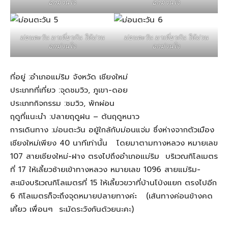
อกม่วนใจ
อกม่วนใจ
ม่อนตะวัน มาเที่ยวกัน ให้ม่วน
ม่อนตะวัน มาเที่ยวกัน ให้ม่วน
อกม่วนใจ
อกม่วนใจ
ที่อยู่ :อำเภอแม่ริม จังหวัด เชียงใหม่
ประเภทที่เที่ยว :จุดชมวิว, ภูเขา-ดอย
ประเภทกิจกรรม :ชมวิว, พักผ่อน
ฤดูที่แนะนำ :ปลายฤดูฝน – ต้นฤดูหนาว
การเดินทาง :ม่อนตะวัน อยู้ใกล้กับม่อนแจ่ม ซึ่งห่างจากตัวเมือง
เชียงใหม่เพียง 40 นาทีเท่านั้น โดยมาตามทางหลวง หมายเลข
107 สายเชียงใหม่-ฝาง ตรงไปถึงอำเภอแม่ริม บริเวณกิโลเมตร
ที่ 17 ให้เลี้ยวซ้ายเข้าทางหลวง หมายเลข 1096 สายแม่ริม-
สะเมิงบริเวณกิโลเมตรที่ 15 ให้เลี้ยวขวาที่บ้านโป่งแยก ตรงไปอีก
6 กิโลเมตรก็จะถึงจุดหมายปลายทางค่ะ (เส้นทางค่อนข้างคด
เคี้ยว เพื่อนๆ ระมัดระวังกันด้วยนะคะ)