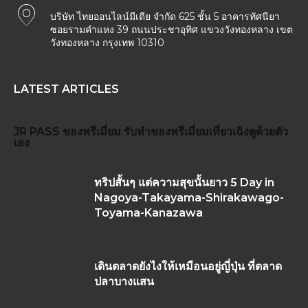
บริษัท ไทยออนไลน์มีเดีย จำกัด 625 ชั้น 5 อาคารทัศนียา
ซอยรามคำแหง 39 ถนนประชาอุทิศ แขวงวังทองหลาง เขต
วังทองหลาง กรุงเทพ 10310
LATEST ARTICLES
JR PASS
ของพรีเมี่ยม
รับทำของพรีเมี่ยม
เที่ยวเฉิงตูด้วยตัว
เอง
ทริปสั้นๆ แต่ความสุขนั้นยาว 5 Day in
Nagoya-Takayama-Shirakawago-
Toyama-Kanazawa
เดินตลาดยังไงให้เหมือนอยู่ญี่ปุ่น ที่ตลาด
ปลาบางแสน