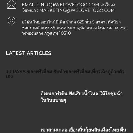
EMAIL :
INFO@WELOVETOGO.COM
สนใจลง
โฆษณา :
MARKETING@WELOVETOGO.COM
บริษัท ไทยออนไลน์มีเดีย จำกัด 625 ชั้น 5 อาคารทัศนียา
ซอยรามคำแหง 39 ถนนประชาอุทิศ แขวงวังทองหลาง เขต
วังทองหลาง กรุงเทพ 10310
LATEST ARTICLES
JR PASS
ของพรีเมี่ยม
รับทำของพรีเมี่ยม
เที่ยวเฉิงตูด้วยตัว
เอง
อีเดนการ์เด้น ฟังเสียงน้ำไหล ให้ใจชุ่มฉ่ำ
ในวันสบายๆ
เขาสามเกลอ เยือนถิ่นกุ้ยหลินเมืองไทย ตื่น