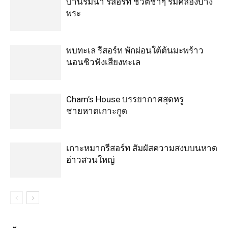
บ้านริมน้ำ รีสอร์ท ชีวิตช้าๆ ริมคลองบาง
พระ
พบทะเล รีสอร์ท พักผ่อนใต้ต้นมะพร้าว
นอนชิวฟังเสียงทะเล
Cham’s House บรรยากาศสุดหรู
ชายหาดเกาะกูด
เกาะหมากรีสอร์ท สัมผัสความสงบบนหาด
อ่าวสวนใหญ่