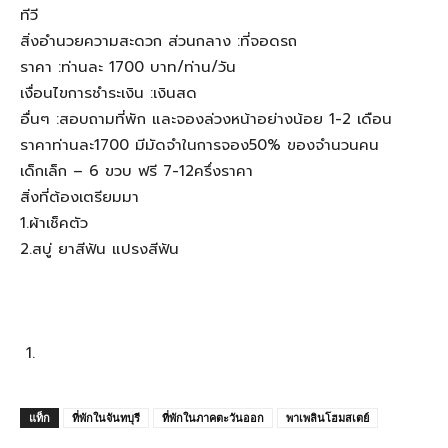
ทีวี
สิ่งอำนวยความสะดวก ส่วนกลาง :ที่จอดรถ
ราคา :ท่านละ 1700 บาท/ท่าน/วัน
เงื่อนไขการชำระเงิน :เงินสด
อื่นๆ :สอบถามที่พัก และจองล่วงหน้าอย่างน้อย 1-2 เดือน
ราคาท่านละ1700 มีมัดจำในการจอง50% ของจำนวนคน
เด็กเล็ก – 6 ขวบ ฟรี 7-12ครึ่งราคา
สิ่งที่ต้องเตรียมมา
1.ผ้าเช็คตัว
2.สบู่ ยาสีฟัน แปรงสีฟัน
แท็ก
ที่พักในจันทบุรี
ที่พักในภาคตะวันออก
พาเพลินโฮมสเตย์