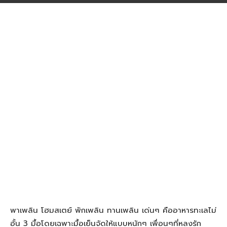
พาเพลิน โฮมสเตย์ พักเพลิน ทานเพลิน เด่นๆ คืออาหารทะเลไม่
อั้น 3 มื้อโดยเฉพาะมื้อเย็นจัดให้แบบหนักๆ เพื่อนๆที่หลงรัก