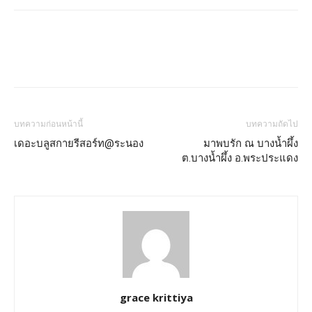
บทความก่อนหน้านี้
บทความถัดไป
เดอะบลูสกายรีสอร์ท@ระนอง
มาพบรัก ณ บางน้ำผึ้ง
ต.บางน้ำผึ้ง อ.พระประแดง
grace krittiya