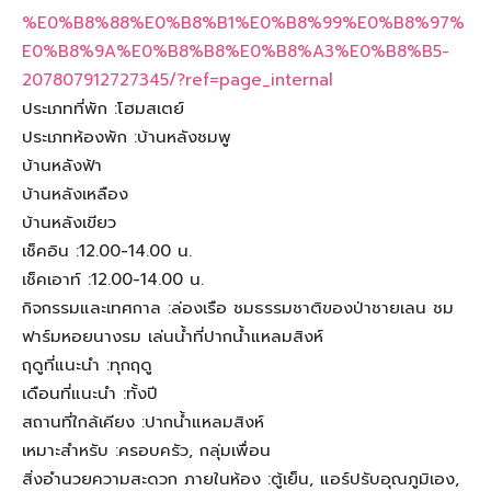
%E0%B8%88%E0%B8%B1%E0%B8%99%E0%B8%97%
E0%B8%9A%E0%B8%B8%E0%B8%A3%E0%B8%B5-
207807912727345/?ref=page_internal
ประเภทที่พัก :โฮมสเตย์
ประเภทห้องพัก :บ้านหลังชมพู
บ้านหลังฟ้า
บ้านหลังเหลือง
บ้านหลังเขียว
เช็คอิน :12.00-14.00 น.
เช็คเอาท์ :12.00-14.00 น.
กิจกรรมและเทศกาล :ล่องเรือ ชมธรรมชาติของป่าชายเลน ชม
ฟาร์มหอยนางรม เล่นน้ำที่ปากน้ำแหลมสิงห์
ฤดูที่แนะนำ :ทุกฤดู
เดือนที่แนะนำ :ทั้งปี
สถานที่ใกล้เคียง :ปากน้ำแหลมสิงห์
เหมาะสำหรับ :ครอบครัว, กลุ่มเพื่อน
สิ่งอำนวยความสะดวก ภายในห้อง :ตู้เย็น, แอร์ปรับอุณภูมิเอง,