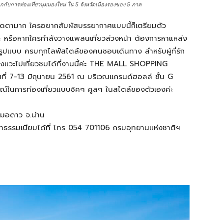
สนุกกับการท่องเที่ยวมุมมองใหม่ ใน 5 จังหวัดเมืองรองของ 5 ภาค
ถนัดตามาก ใครอยากสัมผัสบรรยากาศแบบนี้ก็เตรียมตัว
คะ หรือหากใครกำลังวางแพลนเที่ยวล่วงหน้า ต้องการหาแหล่ง
กรูปแบบ ครบทุกไลฟ์สไตล์ของคนชอบเดินทาง สำหรับผู้ที่รัก
ลองแวะไปเที่ยวชมได้ที่งานนี้ค่ะ THE MALL SHOPPING
 7-13 มิถุนายน 2561 ณ บริเวณแกรนด์ฮอลล์ ชั้น G
รณ์ในการท่องเที่ยวแบบชิคๆ คูลๆ ในสไตล์ของตัวเองค่ะ
สมอดาว จ.น่าน
ะค่าธรรมเนียมได้ที่ โทร 054 701106 กรมอุทยานแห่งชาติฯ