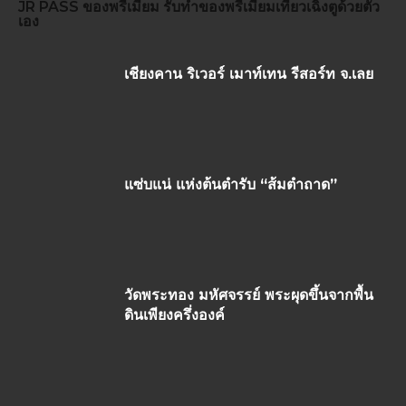
JR PASS
ของพรีเมี่ยม
รับทำของพรีเมี่ยม
เที่ยวเฉิงตูด้วยตัว
เอง
เชียงคาน ริเวอร์ เมาท์เทน รีสอร์ท จ.เลย
แซ่บแน่ แห่งต้นตำรับ “ส้มตำถาด”
วัดพระทอง มหัศจรรย์ พระผุดขึ้นจากพื้น
ดินเพียงครึ่งองค์