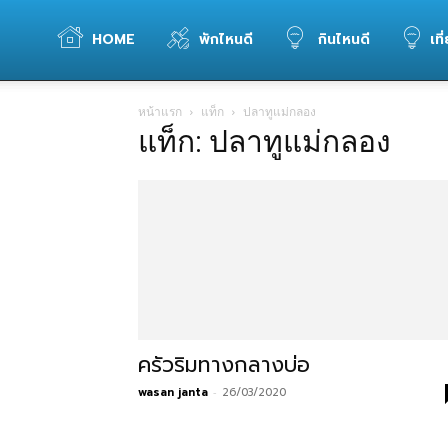
WELOVETOGO
HOME
พักไหนดี
กินไหนดี
เที
หน้าแรก
แท็ก
ปลาทูแม่กลอง
รวม
แท็ก: ปลาทูแม่กลอง
ข้อมูล
การ
ท่อง
ครัวริมทางกลางบ่อ
wasan janta
-
26/03/2020
เที่ยว