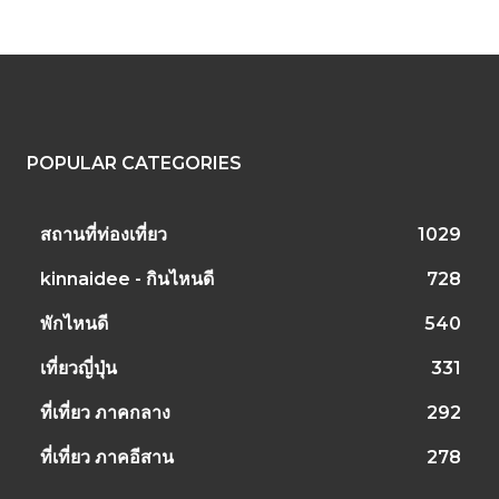
POPULAR CATEGORIES
สถานที่ท่องเที่ยว
1029
kinnaidee - กินไหนดี
728
พักไหนดี
540
เที่ยวญี่ปุ่น
331
ที่เที่ยว ภาคกลาง
292
ที่เที่ยว ภาคอีสาน
278