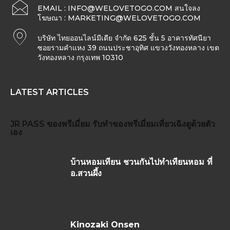
EMAIL :
INFO@WELOVETOGO.COM
สนใจลง
โฆษณา :
MARKETING@WELOVETOGO.COM
บริษัท ไทยออนไลน์มีเดีย จำกัด 625 ชั้น 5 อาคารทัศนียา
ซอยรามคำแหง 39 ถนนประชาอุทิศ แขวงวังทองหลาง เขต
วังทองหลาง กรุงเทพ 10310
LATEST ARTICLES
JR PASS
ของพรีเมี่ยม
รับทำของพรีเมี่ยม
เที่ยวเฉิงตูด้วยตัว
เอง
บ้านหอมเทียน ชวนกันไปทำเทียนหอม ที่
อ.สวนผึ้ง
Kinozaki Onsen