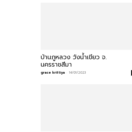
ที่
กิน
บ้านภูหลวง วังน้ำเขียว จ.
นครราชสีมา
ร้าน
grace krittiya
-
14/01/2023
อาหาร
ที่พัก