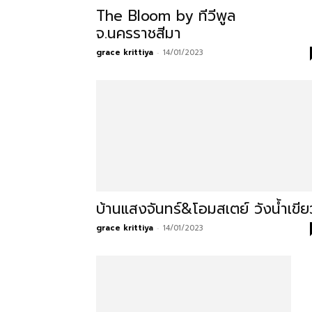
The Bloom by ทีวีพูล
โรงแรม
จ.นครราชสีมา
grace krittiya
-
14/01/2023
แหล่ง
ท่อง
เที่ยว
บ้านแสงจันทร์&โอมสเตย์ วังน้ำเขีย
grace krittiya
-
14/01/2023
ที่
คุณ