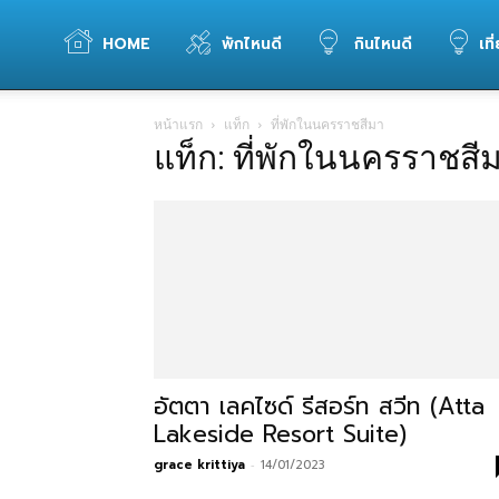
WELOVETOGO
HOME
พักไหนดี
กินไหนดี
เที
หน้าแรก
แท็ก
ที่พักในนครราชสีมา
รวม
แท็ก: ที่พักในนครราชสี
ข้อมูล
การ
ท่อง
อัตตา เลคไซด์ รีสอร์ท สวีท (Atta
Lakeside Resort Suite)
grace krittiya
-
14/01/2023
เที่ยว