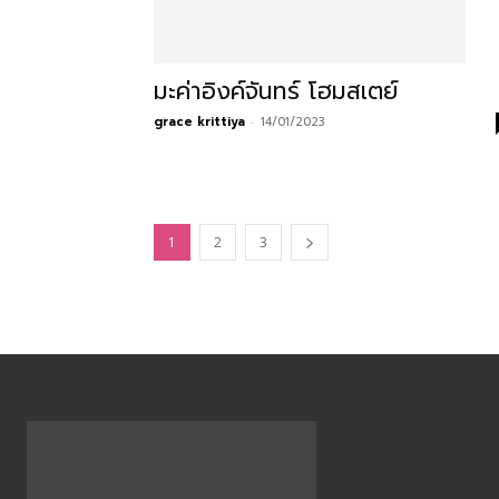
สามารถ
มะค่าอิงค์จันทร์ โฮมสเตย์
grace krittiya
-
14/01/2023
เที่ยว
ด้วย
1
2
3
ตัว
เอง