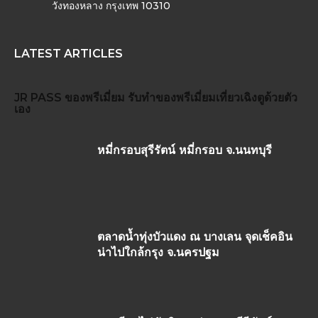
วังทองหลาง กรุงเทพ 10310
LATEST ARTICLES
JR PASS
ของพรีเมี่ยม
รับทำของพรีเมี่ยม
เที่ยวเฉิงตูด้วยตัว
เอง
หมี่กรอบสุรีรัตน์ หมี่กรอบ จ.นนทบุรี
ตลาดน้ำทุ่งบัวแดง ณ บางเลน จุดเช็คอิน
น่าไปใกล้กรุง จ.นครปฐม