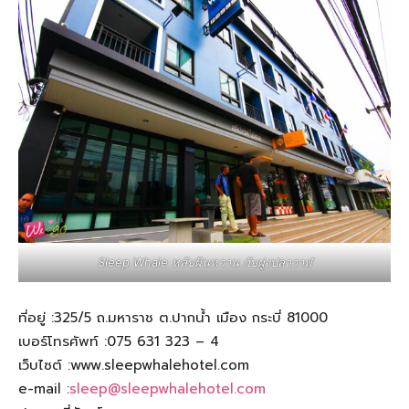
Sleep Whale หลับฝันหวาน กับฝูงปลาวาฬ
ที่อยู่ :325/5 ถ.มหาราช ต.ปากน้ำ เมือง กระบี่ 81000
เบอร์โทรศัพท์ :075 631 323 – 4
เว็บไซต์ :www.sleepwhalehotel.com
e-mail :
sleep@sleepwhalehotel.com