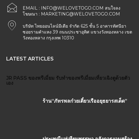
EMAIL :
INFO@WELOVETOGO.COM
สนใจลง
โฆษณา :
MARKETING@WELOVETOGO.COM
บริษัท ไทยออนไลน์มีเดีย จำกัด 625 ชั้น 5 อาคารทัศนียา
ซอยรามคำแหง 39 ถนนประชาอุทิศ แขวงวังทองหลาง เขต
วังทองหลาง กรุงเทพ 10310
LATEST ARTICLES
JR PASS
ของพรีเมี่ยม
รับทำของพรีเมี่ยม
เที่ยวเฉิงตูด้วยตัว
เอง
ร้าน“ภัทรพลก๋วยเตี๋ยวเรืออยุธยารสเด็ด”
ประเพณีแห่เทียนพรรษา อลังการงานสร้าง