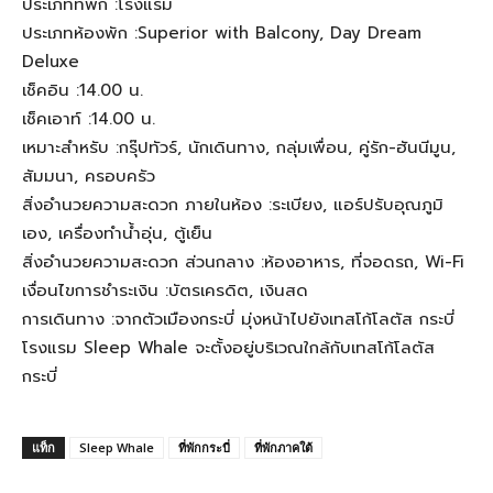
ประเภทที่พัก :โรงแรม
ประเภทห้องพัก :Superior with Balcony, Day Dream
Deluxe
เช็คอิน :14.00 น.
เช็คเอาท์ :14.00 น.
เหมาะสำหรับ :กรุ๊ปทัวร์, นักเดินทาง, กลุ่มเพื่อน, คู่รัก-ฮันนีมูน,
สัมมนา, ครอบครัว
สิ่งอำนวยความสะดวก ภายในห้อง :ระเบียง, แอร์ปรับอุณภูมิ
เอง, เครื่องทำน้ำอุ่น, ตู้เย็น
สิ่งอำนวยความสะดวก ส่วนกลาง :ห้องอาหาร, ที่จอดรถ, Wi-Fi
เงื่อนไขการชำระเงิน :บัตรเครดิต, เงินสด
การเดินทาง :จากตัวเมืองกระบี่ มุ่งหน้าไปยังเทสโก้โลตัส กระบี่
โรงแรม Sleep Whale จะตั้งอยู่บริเวณใกล้กับเทสโก้โลตัส
กระบี่
แท็ก
Sleep Whale
ที่พักกระบี่
ที่พักภาคใต้