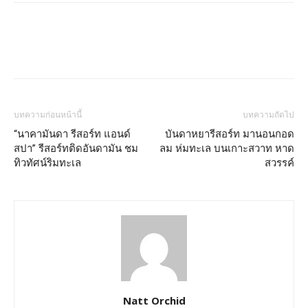
บทความก่อนหน้านี้
บทความถัดไป
“นาคามันดา รีสอร์ท แอนด์
บันดาหยารีสอร์ท มานอนกอด
สปา” รีสอร์ทติดอันดามัน ชม
ลม ห่มทะเล บนเกาะสวาท หาด
ทิวทัศน์ริมทะเล
สวรรค์
Natt Orchid