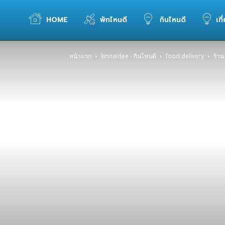
WELOVETOGO
HOME
พักไหนดี
กินไหนดี
เที
หน้าแรก
kinnaidee - กินไหนดี
food delivery
ร้า
รวม
ข้อมูล
การ
ท่อง
เที่ยว