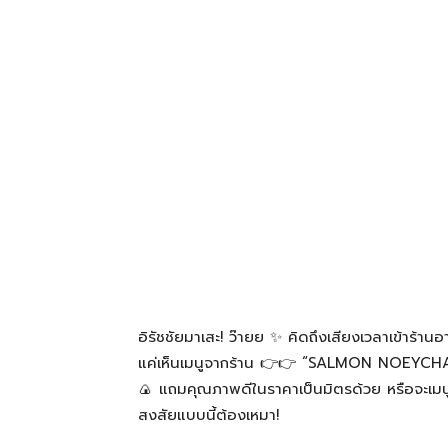
โรงแรม
แหล่ง
ท่อง
เที่ยว
อิรัชชัยมาเสะ! ว๊ายย ✨ คิดถึงเสียงเวลาเข้าร้านอ
ที่
แค่เห็นเมนูจากร้าน 👉👉 “SALMON NOEYCHAN”
🍙 แถมคุณภาพดีในราคาเป็นมิตรด้วย หรือจะเมนูอื
สงสัยแบบนี้ต้องเหมา!
คุณ