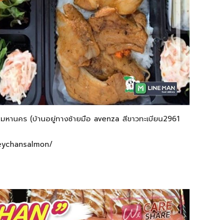
พมหานคร (บ้านอยู่ทางซ้ายมือ avenza สีขาวทะเบียน2961
oeychansalmon/