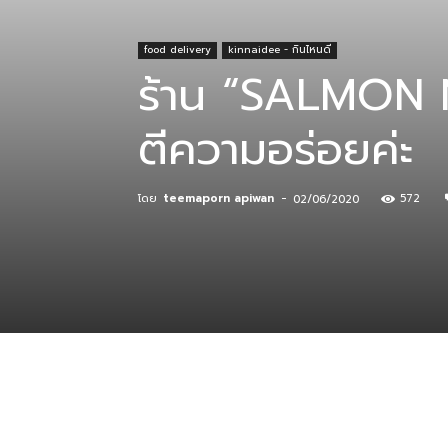
food delivery
kinnaidee - กินไหนดี
ที่
ร้าน “SALMON 
ตีความอร่อยค่ะ
กิน
โดย
teemaporn apiwan
-
572
02/06/2020
ร้าน
อาหาร
ที่พัก
แบ่งปัน