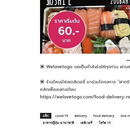
💟 Welovetogo ขอเป็นกำลังใจให้ทุกท่าน ผ่านพ
💟 ร้านไหนมีส่งเดลิเวอรี่ มาร่วมโครงการ “ฝาก
คลิกเพื่อลงทะเบียน
https://welovetogo.com/food-delivery-r
แท็ก
covid 19
delivery
food delivery
line 
อาหารญี่ปุ่น-นานาชาติ
เดลิเวอรี่
โควิด 19