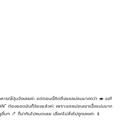
าหารญี่ปุ่นจังเลยค่ะ แต่ตอนนี้คิดถึงแซลม่อนมากกว่า 🍣 แฮ่!
 ท้องแอดมินก็ร้องแล้วค่ะ เพราะแซลม่อนเขาเนื้อแน่นมาก
่นๆ 🍤 ก็น่ากินไปหมดเลย เลือกไม่สั่งไม่ถูกเลยค่ะ 📱