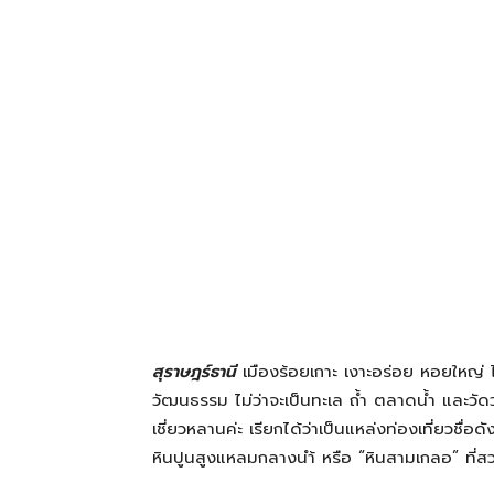
โรงแรม
แหล่ง
ท่อง
เที่ยว
สุราษฎร์ธานี
เมืองร้อยเกาะ เงาะอร่อย หอยใหญ่ ไ
ที่
วัฒนธรรม ไม่ว่าจะเป็นทะเล ถ้ำ ตลาดน้ำ และวัด
เชี่ยวหลานค่ะ เรียกได้ว่าเป็นแหล่งท่องเที่ยวชื่อ
หินปูนสูงแหลมกลางนำ้ หรือ “หินสามเกลอ” ที่สว
คุณ