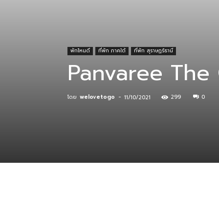
ที่
พักไหนดี
ที่พัก ภาคใต้
ที่พัก สุราษฏร์ธานี
Panvaree The G
กิน
โดย
welovetogo
-
299
0
11/10/2021
ร้าน
อาหาร
ที่พัก
แบ่งปัน