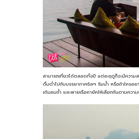
สามารถเที่ยวได้ตลอดทั้งปี แต่ละฤดูก็จะมีความส
ดื่มด่ำไปกับบรรยากาศชิลๆ ริมน้ำ หรือถ้าใครอยาก
เดินชมถ้ำ และพายเรือคายัคให้เลือกกันตามควา