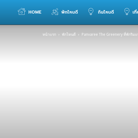
WELOVETOGO
HOME
พักไหนดี
กินไหนดี
เที
หน้าแรก
พักไหนดี
Panvaree The Greenery ที่พักริมแ
รวม
ข้อมูล
การ
ท่อง
เที่ยว