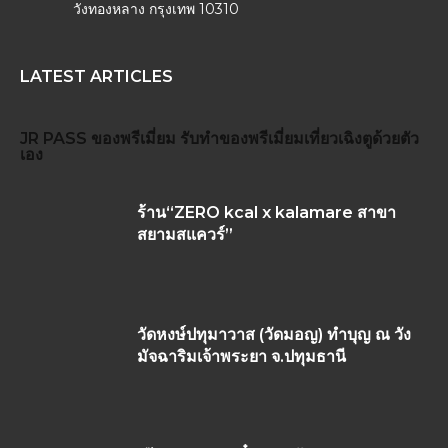
วังทองหลาง กรุงเทพ 10310
LATEST ARTICLES
JR PASS
ของพรีเมี่ยม
รับทำของพรีเมี่ยม
เที่ยวเฉิงตูด้วยตัว
เอง
ร้าน“ZERO kcal x kalamare สาขา
สยามสแควร์”
วัดหงษ์ปทุมาวาส (วัดมอญ) ทำบุญ ณ วัง
มัจฉาริมเจ้าพระยา จ.ปทุมธานี