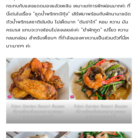
กระทบกับแสงแดดมองแล้วเพลิน เหมาะแก่การพักผ่อนมากค่ะ ที่
นี่เด่นในเรื่อง “ชุดน้ำพริกกะปิกุ้ง” เสิร์ฟมาพร้อมกับผักนานาชนิด
ตัวน้ำพริกรสชาติเข้มข้น ไม่เผ็ดมาก “ต้มข่าไก่” หอม หวาน มัน
ครบรส แทบจะวางช้อนไม่ลงเลยล่ะค่ะ “ยำผักกูด” เปรี้ยว หวาน
กลมกล่อม สำหรับเพื่อนๆ ที่กำลังมองหาความเป็นส่วนตัวที่นี่เห
มาะมากๆ ค่ะ
Eden Garden Resort ดินแดน
Eden Garden Resort ดินแดน
ที่รายล้อมด้วยบรรยากาศของ
ที่รายล้อมด้วยบรรยากาศของ
หุบเขา และสายน้ำ
หุบเขา และสายน้ำ