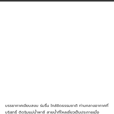
บรรยากาศเงียบสงบ ร่มรื่น ใกล้ชิดธรรมชาติ ท่ามกลางอากาศที่
บริสุทธิ์ ติดริมแม่น้ำพาชี สายน้ำที่ไหลเชี่ยวเป็นประกายเมื่อ