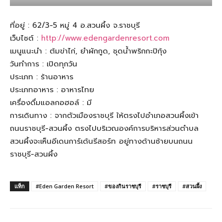
ที่อยู่ : 62/3-5 หมู่ 4 อ.สวนผึ้ง จ.ราชบุรี
เว็บไซต์ :
http://www.edengardenresort.com
เมนูแนะนำ : ต้มข่าไก่, ยำผักกูด, ชุดน้ำพริกกะปิกุ้ง
วันทำการ : เปิดทุกวัน
ประเภท : ร้านอาหาร
ประเภทอาหาร : อาหารไทย
เครื่องดื่มแอลกอฮอล์ : มี
การเดินทาง : จากตัวเมืองราชบุรี ให้ตรงไปอำเภอสวนผึ้งเข้า
ถนนราชบุรี-สวนผึ้ง ตรงไปบริเวณองค์การบริหารส่วนตำบล
สวนผึ้งจะเห็นอีเดนการ์เด้นรีสอร์ท อยู่ทางด้านซ้ายบนถนน
ราชบุรี-สวนผึ้ง
แท็ก
#Eden Garden Resort
#ของกินราชบุรี
#ราชบุรี
#สวนผึ้ง