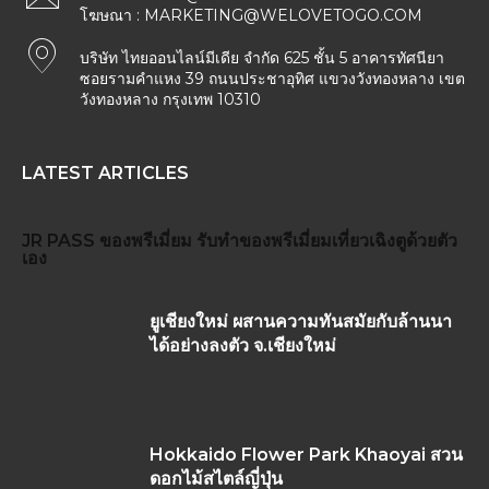
โฆษณา :
MARKETING@WELOVETOGO.COM
บริษัท ไทยออนไลน์มีเดีย จำกัด 625 ชั้น 5 อาคารทัศนียา
ซอยรามคำแหง 39 ถนนประชาอุทิศ แขวงวังทองหลาง เขต
วังทองหลาง กรุงเทพ 10310
LATEST ARTICLES
JR PASS
ของพรีเมี่ยม
รับทำของพรีเมี่ยม
เที่ยวเฉิงตูด้วยตัว
เอง
ยูเชียงใหม่ ผสานความทันสมัยกับล้านนา
ได้อย่างลงตัว จ.เชียงใหม่
Hokkaido Flower Park Khaoyai สวน
ดอกไม้สไตล์ญี่ปุ่น