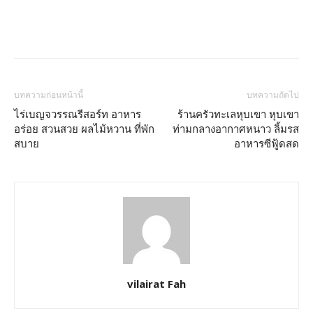
บทความก่อนหน้านี้
บทความถัดไป
ไร่เบญจวรรณรีสอร์ท อาหาร
ร้านครัวทะเลหุบเขา หุบเขา
อร่อย สวนสวย ผลไม้หวาน ที่พัก
ท่ามกลางอากาศหนาว ลิ้มรส
สบาย
อาหารซีฟู้ดสด
vilairat Fah